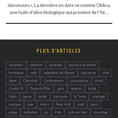
danseuses ». La dernière en date se nomme Oblica,
une huile d’olive biologique qui provient de l’Ile…
PLUS D’ARTICLES
Arcachon
attentat
australie
bassin d'arcachon
bordeaux
café
calendrier de l'Avent
cap ferret
chat
chien
Chocolat
Confinement
coronavirus
covid
Covid-19
Dune du Pilat
gare
Huîtres
hôtel
Italie
japon
jardin
Larousse
la Teste
mariage
masque
mer
métro
New York
noêl
paris
plage
pollution
pq
Pyla
pyla sur mer
recyclage