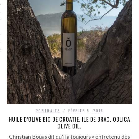
TLE ARCACHON
TO
T
PORTRAITS
FÉVRIER 5, 2018
HUILE D’OLIVE BIO DE CROATIE. ILE DE BRAC. OBLICA
OLIVE OIL.
Christian Bouas dit qu’il a toujours « entretenu des