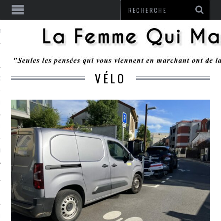
ENTENDU
VÉLO
 OU RESTER
TE
ITS
ITATION
L
LE MONROZIER