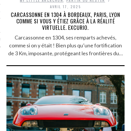
MY LITTLE ARCACHON
,
PARTIR OU RESTER
AVRIL 17, 2025
TLE ARCACHON
CARCASSONNE EN 1304 À BORDEAUX, PARIS, LYON
COMME SI VOUS Y ÉTIEZ GRÂCE À LA RÉALITÉ
TO
VIRTUELLE. EXCURIO.
Carcassonne en 1304, ses remparts achevés,
T
comme si on y était ! Bien plus qu’une fortification
de 3 Km, imposante, protégeant les frontières du…