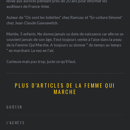
levée aux aurores pendant près de 20 ans pour informer les
auditeurs de France-Inter.
Auteur de "Où sont les toilettes" chez Ramsay et "En voiture Simone"
chez Jean-Claude Gawsewitch.
Mariée, 3 enfants. Ne donne jamais sa date de naissance car elle ne se
souvient jamais de son âge. S'est toujours sentie à l'aise dans la peau
de la Femme Qui Marche. A toujours su donner " du temps au temps
" en marchant. Le nez en l'air.
Curieuse mais pas trop, juste ce qu'il faut.
PLUS D’ARTICLES DE LA FEMME QUI
MARCHE
GOÛTER
J'ACHÈTE