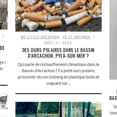
MY LITTLE ARCACHON
,
VU ET ENTENDU
AOÛT 31, 2022
 DE
DES OURS POLAIRES DANS LE BASSIN
D’ARCACHON. PYLA-SUR-MER ?
ge !
Qui parle de réchauffement climatique dans le
du
Bassin d’Arcachon ? Ce petit ours polaire,
prisonnier de son iceberg en plastique bulle et
voguant sur…
BAS
Vo
toma