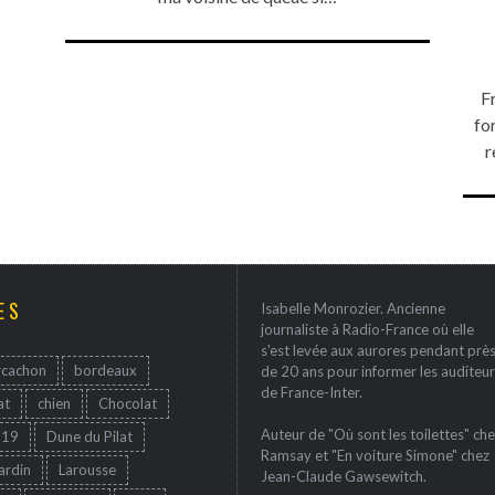
F
for
r
ES
Isabelle Monrozier. Ancienne
journaliste à Radio-France où elle
s'est levée aux aurores pendant prè
rcachon
bordeaux
de 20 ans pour informer les auditeur
de France-Inter.
at
chien
Chocolat
Auteur de "Où sont les toilettes" che
-19
Dune du Pilat
Ramsay et "En voiture Simone" chez
jardin
Larousse
Jean-Claude Gawsewitch.