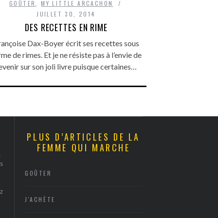
GOÛTER
,
MY LITTLE ARCACHON
JUILLET 30, 2014
DES RECETTES EN RIME
rançoise Dax-Boyer écrit ses recettes sous
me de rimes. Et je ne résiste pas à l’envie de
evenir sur son joli livre puisque certaines…
PLUS D’ARTICLES DE LA
FEMME QUI MARCHE
s
s
GOÛTER
z
J'ACHÈTE