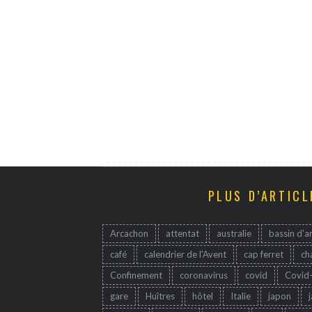
PLUS D’ARTICL
Arcachon
attentat
australie
bassin d'a
café
calendrier de l'Avent
cap ferret
ch
Confinement
coronavirus
covid
Covid
gare
Huîtres
hôtel
Italie
japon