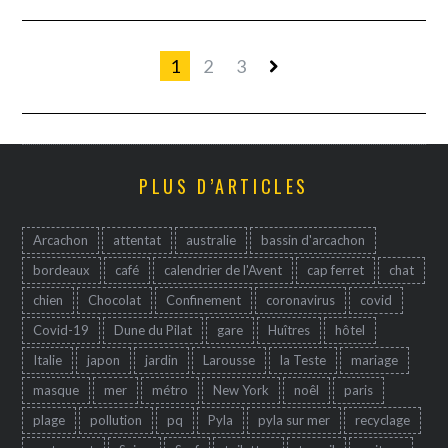
1
2
3
PLUS D’ARTICLES
Arcachon
attentat
australie
bassin d'arcachon
bordeaux
café
calendrier de l'Avent
cap ferret
chat
chien
Chocolat
Confinement
coronavirus
covid
Covid-19
Dune du Pilat
gare
Huîtres
hôtel
Italie
japon
jardin
Larousse
la Teste
mariage
masque
mer
métro
New York
noêl
paris
plage
pollution
pq
Pyla
pyla sur mer
recyclage