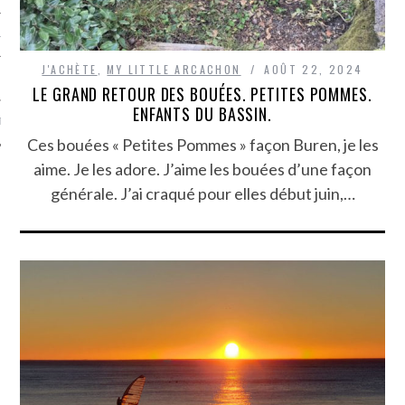
TLE ARCACHON
J'ACHÈTE
,
MY LITTLE ARCACHON
AOÛT 22, 2024
TO
LE GRAND RETOUR DES BOUÉES. PETITES POMMES.
ENFANTS DU BASSIN.
T
Ces bouées « Petites Pommes » façon Buren, je les
aime. Je les adore. J’aime les bouées d’une façon
générale. J’ai craqué pour elles début juin,…