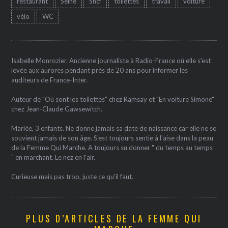
restaurant
Seine
Sncf
toilettes
travail
voiture
vélo
WC
Isabelle Monrozier. Ancienne journaliste à Radio-France où elle s'est
levée aux aurores pendant près de 20 ans pour informer les
auditeurs de France-Inter.
Auteur de "Où sont les toilettes" chez Ramsay et "En voiture Simone"
chez Jean-Claude Gawsewitch.
Mariée, 3 enfants. Ne donne jamais sa date de naissance car elle ne se
souvient jamais de son âge. S'est toujours sentie à l'aise dans la peau
de la Femme Qui Marche. A toujours su donner " du temps au temps
" en marchant. Le nez en l'air.
Curieuse mais pas trop, juste ce qu'il faut.
PLUS D’ARTICLES DE LA FEMME QUI