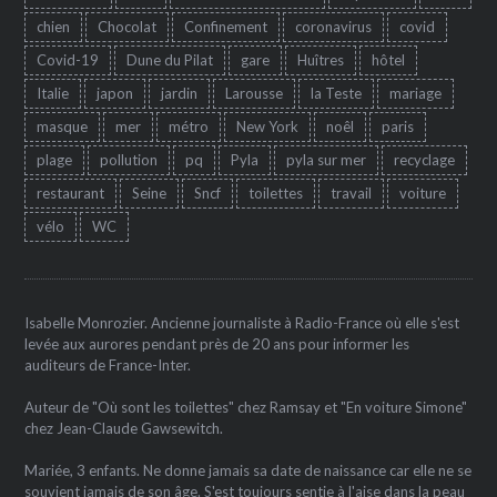
chien
Chocolat
Confinement
coronavirus
covid
Covid-19
Dune du Pilat
gare
Huîtres
hôtel
Italie
japon
jardin
Larousse
la Teste
mariage
masque
mer
métro
New York
noêl
paris
plage
pollution
pq
Pyla
pyla sur mer
recyclage
restaurant
Seine
Sncf
toilettes
travail
voiture
vélo
WC
Isabelle Monrozier. Ancienne journaliste à Radio-France où elle s'est
levée aux aurores pendant près de 20 ans pour informer les
auditeurs de France-Inter.
Auteur de "Où sont les toilettes" chez Ramsay et "En voiture Simone"
chez Jean-Claude Gawsewitch.
Mariée, 3 enfants. Ne donne jamais sa date de naissance car elle ne se
souvient jamais de son âge. S'est toujours sentie à l'aise dans la peau