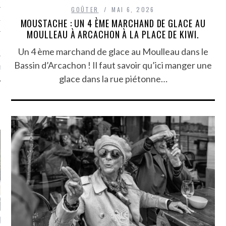
GOÛTER
MAI 6, 2026
TLE ARCACHON
MOUSTACHE : UN 4 ÈME MARCHAND DE GLACE AU
MOULLEAU À ARCACHON À LA PLACE DE KIWI.
TO
Un 4 ème marchand de glace au Moulleau dans le
Bassin d’Arcachon ! Il faut savoir qu’ici manger une
T
glace dans la rue piétonne…
LA PHOTO
ETS ATTACHÉS À LA
UN GRONDIN FOURRÉ AUX
UN