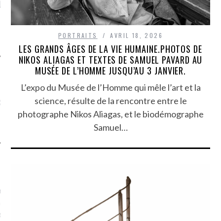
LE DE L’AMBASSADE
CHAMPIGNONS ET AUX
D
N À PARIS. POURQUOI
LARDONS DANS LA HALLE
? POUR QUI ?
DE DAX. ET POURQUOI PAS
?
PORTRAITS
AVRIL 18, 2026
LES GRANDS ÂGES DE LA VIE HUMAINE.PHOTOS DE
NIKOS ALIAGAS ET TEXTES DE SAMUEL PAVARD AU
MUSÉE DE L’HOMME JUSQU’AU 3 JANVIER.
L’expo du Musée de l’Homme qui mêle l’art et la
UVEZ MES DERNIERS
science, résulte de la rencontre entre le
CLES SUR FACEBOOK
photographe Nikos Aliagas, et le biodémographe
Samuel…
FEMME QUI MARCHE
mps
journaliste à France
’ai toujours aimé marcher.
errain conquis mais en