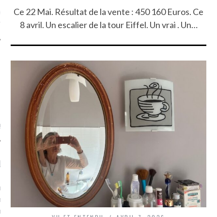
Ce 22 Mai. Résultat de la vente : 450 160 Euros. Ce
ue sur
la-femme-qui-
fr
8 avril. Un escalier de la tour Eiffel. Un vrai . Un…
TROUVEZ MOI SUR
TWITTER
de @Isa_Monrozier
LITTLE ARCACHON
, je t'aime, my little bassin
on".
u m'aimes comment ? "