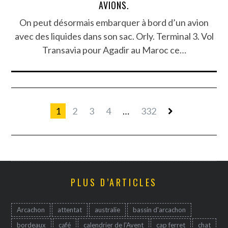
AVIONS.
On peut désormais embarquer à bord d’un avion
avec des liquides dans son sac. Orly. Terminal 3. Vol
Transavia pour Agadir au Maroc ce…
1
2
3
4
…
332
PLUS D’ARTICLES
Arcachon
attentat
australie
bassin d'arcachon
bordeaux
café
calendrier de l'Avent
cap ferret
chat