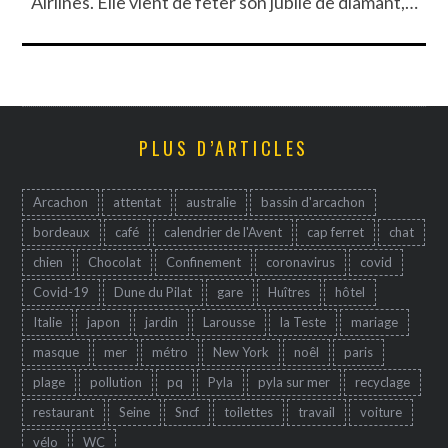
Airlines. Elle vient de fêter son jubilé de diamant,…
PLUS D’ARTICLES
Arcachon
attentat
australie
bassin d'arcachon
bordeaux
café
calendrier de l'Avent
cap ferret
chat
chien
Chocolat
Confinement
coronavirus
covid
Covid-19
Dune du Pilat
gare
Huîtres
hôtel
Italie
japon
jardin
Larousse
la Teste
mariage
masque
mer
métro
New York
noêl
paris
plage
pollution
pq
Pyla
pyla sur mer
recyclage
restaurant
Seine
Sncf
toilettes
travail
voiture
vélo
WC