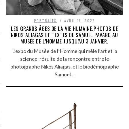
LE DE L’AMBASSADE
CHAMPIGNONS ET AUX
D
N À PARIS. POURQUOI
LARDONS DANS LA HALLE
? POUR QUI ?
DE DAX. ET POURQUOI PAS
?
PORTRAITS
AVRIL 18, 2026
LES GRANDS ÂGES DE LA VIE HUMAINE.PHOTOS DE
NIKOS ALIAGAS ET TEXTES DE SAMUEL PAVARD AU
MUSÉE DE L’HOMME JUSQU’AU 3 JANVIER.
L’expo du Musée de l’Homme qui mêle l’art et la
UVEZ MES DERNIERS
science, résulte de la rencontre entre le
CLES SUR FACEBOOK
photographe Nikos Aliagas, et le biodémographe
Samuel…
FEMME QUI MARCHE
mps
journaliste à France
’ai toujours aimé marcher.
errain conquis mais en