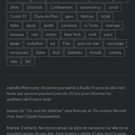
chien
Chocolat
Confinement
coronavirus
covid
Covid-19
Dune du Pilat
gare
Huîtres
hôtel
Italie
japon
jardin
Larousse
la Teste
mariage
masque
mer
métro
New York
noêl
paris
plage
pollution
pq
Pyla
pyla sur mer
recyclage
restaurant
Seine
Sncf
toilettes
travail
voiture
vélo
WC
Isabelle Monrozier. Ancienne journaliste à Radio-France où elle s'est
levée aux aurores pendant près de 20 ans pour informer les
auditeurs de France-Inter.
Auteur de "Où sont les toilettes" chez Ramsay et "En voiture Simone"
chez Jean-Claude Gawsewitch.
Mariée, 3 enfants. Ne donne jamais sa date de naissance car elle ne se
souvient jamais de son âge. S'est toujours sentie à l'aise dans la peau