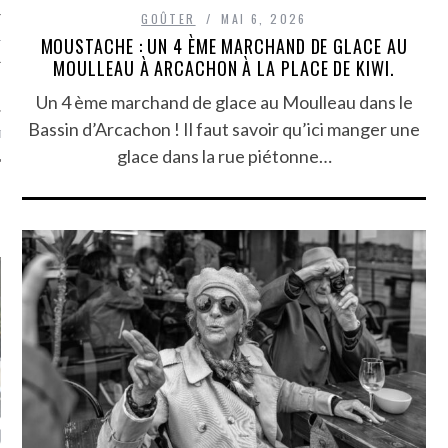
GOÛTER
MAI 6, 2026
TLE ARCACHON
MOUSTACHE : UN 4 ÈME MARCHAND DE GLACE AU
MOULLEAU À ARCACHON À LA PLACE DE KIWI.
TO
Un 4 ème marchand de glace au Moulleau dans le
Bassin d’Arcachon ! Il faut savoir qu’ici manger une
T
glace dans la rue piétonne…
LA PHOTO
ETS ATTACHÉS À LA
UN GRONDIN FOURRÉ AUX
UN