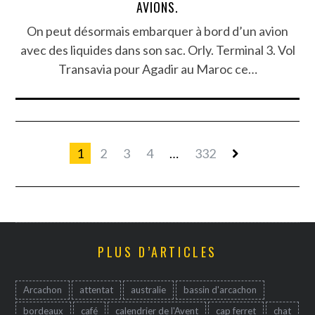
AVIONS.
On peut désormais embarquer à bord d’un avion
avec des liquides dans son sac. Orly. Terminal 3. Vol
Transavia pour Agadir au Maroc ce…
1
2
3
4
…
332
PLUS D’ARTICLES
Arcachon
attentat
australie
bassin d'arcachon
bordeaux
café
calendrier de l'Avent
cap ferret
chat