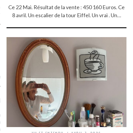
Ce 22 Mai. Résultat de la vente : 450 160 Euros. Ce
ue sur
la-femme-qui-
fr
8 avril. Un escalier de la tour Eiffel. Un vrai . Un…
TROUVEZ MOI SUR
TWITTER
de @Isa_Monrozier
LITTLE ARCACHON
, je t'aime, my little bassin
on".
u m'aimes comment ? "