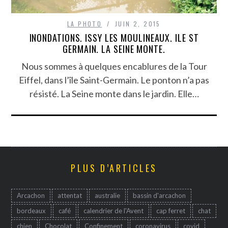
LA PHOTO
JUIN 2, 2015
INONDATIONS. ISSY LES MOULINEAUX. ILE ST
GERMAIN. LA SEINE MONTE.
Nous sommes à quelques encablures de la Tour
Eiffel, dans l’île Saint-Germain. Le ponton n’a pas
résisté. La Seine monte dans le jardin. Elle…
PLUS D’ARTICLES
Arcachon
attentat
australie
bassin d'arcachon
bordeaux
café
calendrier de l'Avent
cap ferret
chat
chien
Chocolat
Confinement
coronavirus
covid