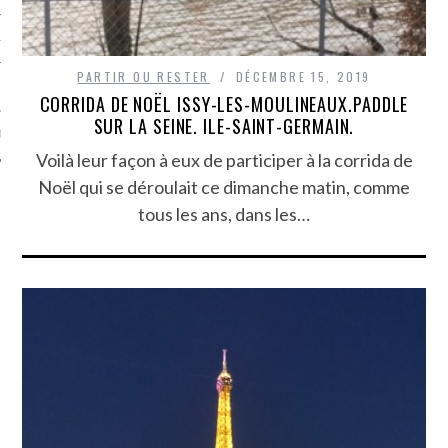
TLE ARCACHON
PARTIR OU RESTER
DÉCEMBRE 15, 2019
TO
CORRIDA DE NOËL ISSY-LES-MOULINEAUX.PADDLE
SUR LA SEINE. ILE-SAINT-GERMAIN.
T
Voilà leur façon à eux de participer à la corrida de
Noël qui se déroulait ce dimanche matin, comme
tous les ans, dans les…