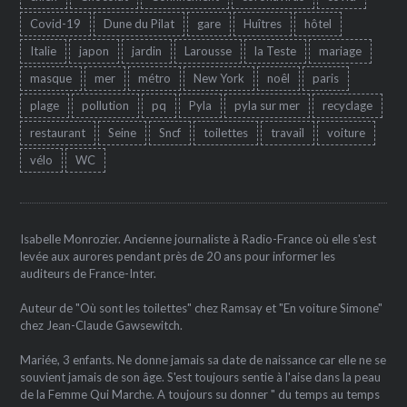
Covid-19
Dune du Pilat
gare
Huîtres
hôtel
Italie
japon
jardin
Larousse
la Teste
mariage
masque
mer
métro
New York
noêl
paris
plage
pollution
pq
Pyla
pyla sur mer
recyclage
restaurant
Seine
Sncf
toilettes
travail
voiture
vélo
WC
Isabelle Monrozier. Ancienne journaliste à Radio-France où elle s'est
levée aux aurores pendant près de 20 ans pour informer les
auditeurs de France-Inter.
Auteur de "Où sont les toilettes" chez Ramsay et "En voiture Simone"
chez Jean-Claude Gawsewitch.
Mariée, 3 enfants. Ne donne jamais sa date de naissance car elle ne se
souvient jamais de son âge. S'est toujours sentie à l'aise dans la peau
de la Femme Qui Marche. A toujours su donner " du temps au temps