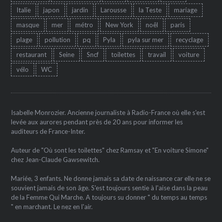
Italie
japon
jardin
Larousse
la Teste
mariage
masque
mer
métro
New York
noêl
paris
plage
pollution
pq
Pyla
pyla sur mer
recyclage
restaurant
Seine
Sncf
toilettes
travail
voiture
vélo
WC
Isabelle Monrozier. Ancienne journaliste à Radio-France où elle s'est
levée aux aurores pendant près de 20 ans pour informer les
auditeurs de France-Inter.
Auteur de "Où sont les toilettes" chez Ramsay et "En voiture Simone"
chez Jean-Claude Gawsewitch.
Mariée, 3 enfants. Ne donne jamais sa date de naissance car elle ne se
souvient jamais de son âge. S'est toujours sentie à l'aise dans la peau
de la Femme Qui Marche. A toujours su donner " du temps au temps
" en marchant. Le nez en l'air.