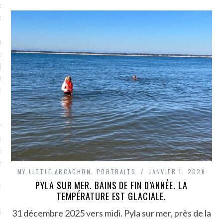
plat. Je ne suis pas une
arfaite.
fle, je le garde pour ce
is, je sens, j’entends, je
je goûte et ceux que je
e ! Marcheuse des villes,
ps, des ruines et des
e qui Marche
: pousseuse
, cochère ou pas. Mais
ux, pas d’interdit. Vélo,
étro, bateau…
MY LITTLE ARCACHON
,
PORTRAITS
JANVIER 1, 2026
PYLA SUR MER. BAINS DE FIN D’ANNÉE. LA
e incite à un autre regard
TEMPÉRATURE EST GLACIALE.
 autre curiosité. C’est un
prit.
31 décembre 2025 vers midi. Pyla sur mer, près de la