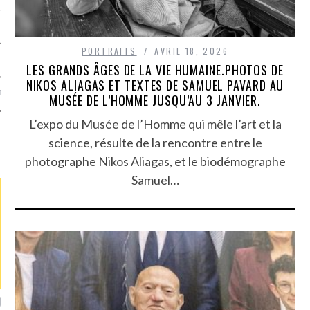
TLE ARCACHON
PORTRAITS
AVRIL 18, 2026
TO
LES GRANDS ÂGES DE LA VIE HUMAINE.PHOTOS DE
NIKOS ALIAGAS ET TEXTES DE SAMUEL PAVARD AU
T
MUSÉE DE L’HOMME JUSQU’AU 3 JANVIER.
L’expo du Musée de l’Homme qui mêle l’art et la
science, résulte de la rencontre entre le
LA PHOTO
photographe Nikos Aliagas, et le biodémographe
Samuel…
ETS ATTACHÉS À LA
UN GRONDIN FOURRÉ AUX
UN