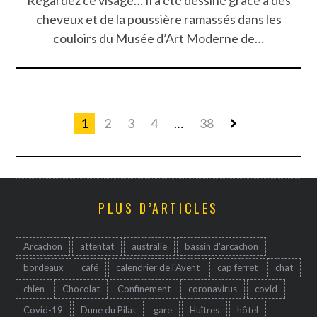
cheveux et de la poussière ramassés dans les
couloirs du Musée d’Art Moderne de…
1
2
3
4
…
38
PLUS D’ARTICLES
Arcachon
attentat
australie
bassin d'arcachon
bordeaux
café
calendrier de l'Avent
cap ferret
chat
chien
Chocolat
Confinement
coronavirus
covid
Covid-19
Dune du Pilat
gare
Huîtres
hôtel