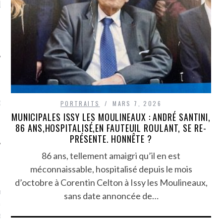
LE DE L’AMBASSADE
CHAMPIGNONS ET AUX
D
N À PARIS. POURQUOI
LARDONS DANS LA HALLE
? POUR QUI ?
DE DAX. ET POURQUOI PAS
?
UVEZ MES DERNIERS
CLES SUR FACEBOOK
PORTRAITS
MARS 7, 2026
MUNICIPALES ISSY LES MOULINEAUX : ANDRÉ SANTINI,
86 ANS,HOSPITALISÉ,EN FAUTEUIL ROULANT, SE RE-
PRÉSENTE. HONNÊTE ?
86 ans, tellement amaigri qu’il en est
FEMME QUI MARCHE
méconnaissable, hospitalisé depuis le mois
d’octobre à Corentin Celton à Issy les Moulineaux,
mps
journaliste à France
sans date annoncée de…
’ai toujours aimé marcher.
errain conquis mais en