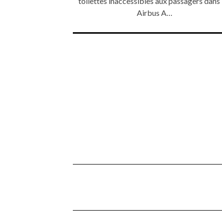
toilettes inaccessibles aux passagers dans 
Airbus A…