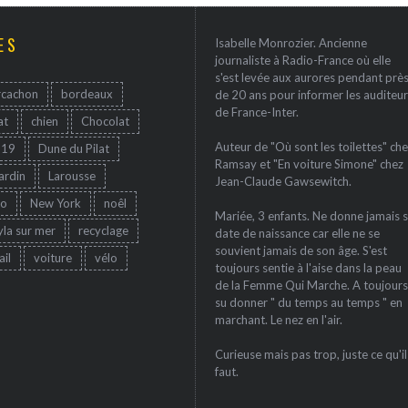
ES
Isabelle Monrozier. Ancienne
journaliste à Radio-France où elle
s'est levée aux aurores pendant prè
rcachon
bordeaux
de 20 ans pour informer les auditeur
de France-Inter.
at
chien
Chocolat
Auteur de "Où sont les toilettes" che
-19
Dune du Pilat
Ramsay et "En voiture Simone" chez
jardin
Larousse
Jean-Claude Gawsewitch.
ro
New York
noêl
Mariée, 3 enfants. Ne donne jamais 
yla sur mer
recyclage
date de naissance car elle ne se
souvient jamais de son âge. S'est
ail
voiture
vélo
toujours sentie à l'aise dans la peau
de la Femme Qui Marche. A toujours
su donner " du temps au temps " en
marchant. Le nez en l'air.
Curieuse mais pas trop, juste ce qu'il
faut.