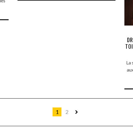
les
DR
TOI
La 
aux
1
2