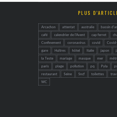
PLUS D’ARTICL
Arcachon
attentat
australie
bassin d'a
café
calendrier de l'Avent
cap ferret
ch
Confinement
coronavirus
covid
Covid
gare
Huîtres
hôtel
Italie
japon
la Teste
mariage
masque
mer
mét
paris
plage
pollution
pq
Pyla
p
restaurant
Seine
Sncf
toilettes
trav
WC