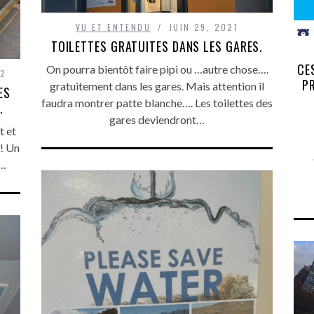
VU ET ENTENDU
JUIN 29, 2021
TOILETTES GRATUITES DANS LES GARES.
CE
On pourra bientôt faire pipi ou …autre chose….
22
P
gratuitement dans les gares. Mais attention il
ES
faudra montrer patte blanche…. Les toilettes des
.
gares deviendront…
t et
! Un
r…