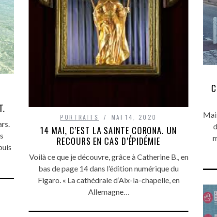
C
T.
Mais
PORTRAITS
MAI 14, 2020
rs.
d
14 MAI, C’EST LA SAINTE CORONA. UN
s
m
RECOURS EN CAS D’ÉPIDÉMIE
puis
Voilà ce que je découvre, grâce à Catherine B., en
bas de page 14 dans l’édition numérique du
Figaro. « La cathédrale d’Aix-la-chapelle, en
Allemagne…