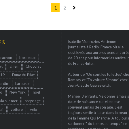
1
2
ES
Isabelle Monrozier. Ancienne
journaliste à Radio-France où elle
s'est levée aux aurores pendant prè
rcachon
bordeaux
de 20 ans pour informer les auditeur
de France-Inter.
at
chien
Chocolat
Auteur de "Où sont les toilettes" che
-19
Dune du Pilat
Ramsay et "En voiture Simone" chez
jardin
Larousse
Jean-Claude Gawsewitch.
ro
New York
noêl
Mariée, 3 enfants. Ne donne jamais 
yla sur mer
recyclage
date de naissance car elle ne se
souvient jamais de son âge. S'est
ail
voiture
vélo
toujours sentie à l'aise dans la peau
de la Femme Qui Marche. A toujours
su donner " du temps au temps " en
marchant. Le nez en l'air.