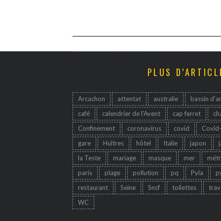
PLUS D’ARTICL
Arcachon
attentat
australie
bassin d'a
café
calendrier de l'Avent
cap ferret
ch
Confinement
coronavirus
covid
Covid
gare
Huîtres
hôtel
Italie
japon
la Teste
mariage
masque
mer
mét
paris
plage
pollution
pq
Pyla
p
restaurant
Seine
Sncf
toilettes
trav
WC