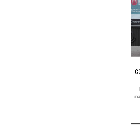
C
mar