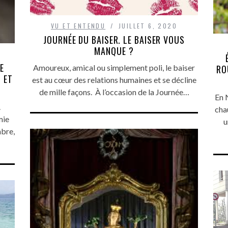
VU ET ENTENDU
JUILLET 6, 2020
JOURNÉE DU BAISER. LE BAISER VOUS
MANQUE ?
E
RO
Amoureux, amical ou simplement poli, le baiser
 ET
est au cœur des relations humaines et se décline
de mille façons. À l’occasion de la Journée…
En 
.
cha
mie
u
mbre,