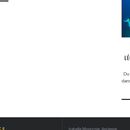
LÉ
Du 
dans
ES
Isabelle Monrozier. Ancienne