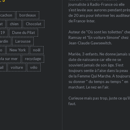
journaliste à Radio-France où elle
s'est levée aux aurores pendant prè
rcachon
bordeaux
de 20 ans pour informer les auditeur
de France-Inter.
at
chien
Chocolat
Auteur de "Où sont les toilettes" che
-19
Dune du Pilat
Ramsay et "En voiture Simone" chez
jardin
Larousse
Jean-Claude Gawsewitch.
ro
New York
noêl
Mariée, 3 enfants. Ne donne jamais 
yla sur mer
recyclage
date de naissance car elle ne se
souvient jamais de son âge. S'est
ail
voiture
vélo
toujours sentie à l'aise dans la peau
de la Femme Qui Marche. A toujours
su donner " du temps au temps " en
marchant. Le nez en l'air.
Curieuse mais pas trop, juste ce qu'il
faut.