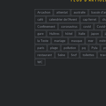
Arcachon
attentat
australie
bassin d'a
café
calendrier de l'Avent
cap ferret
ch
Confinement
coronavirus
covid
Covid
gare
Huîtres
hôtel
Italie
japon
la Teste
mariage
masque
mer
mét
paris
plage
pollution
pq
Pyla
p
restaurant
Seine
Sncf
toilettes
trav
WC