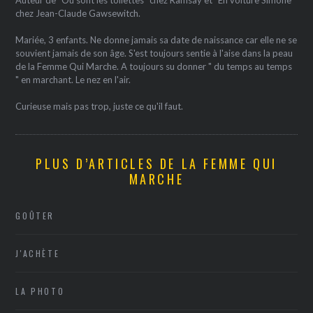
Auteur de "Où sont les toilettes" chez Ramsay et "En voiture Simone"
chez Jean-Claude Gawsewitch.
Mariée, 3 enfants. Ne donne jamais sa date de naissance car elle ne se
souvient jamais de son âge. S'est toujours sentie à l'aise dans la peau
de la Femme Qui Marche. A toujours su donner " du temps au temps
" en marchant. Le nez en l'air.
Curieuse mais pas trop, juste ce qu'il faut.
PLUS D’ARTICLES DE LA FEMME QUI
MARCHE
GOÛTER
J'ACHÈTE
LA PHOTO