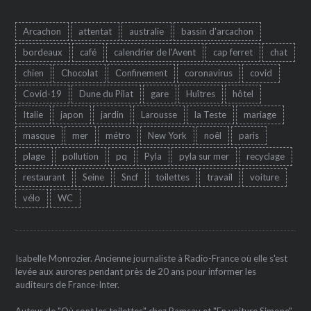
Arcachon
attentat
australie
bassin d'arcachon
bordeaux
café
calendrier de l'Avent
cap ferret
chat
chien
Chocolat
Confinement
coronavirus
covid
Covid-19
Dune du Pilat
gare
Huîtres
hôtel
Italie
japon
jardin
Larousse
la Teste
mariage
masque
mer
métro
New York
noêl
paris
plage
pollution
pq
Pyla
pyla sur mer
recyclage
restaurant
Seine
Sncf
toilettes
travail
voiture
vélo
WC
Isabelle Monrozier. Ancienne journaliste à Radio-France où elle s'est
levée aux aurores pendant près de 20 ans pour informer les
auditeurs de France-Inter.