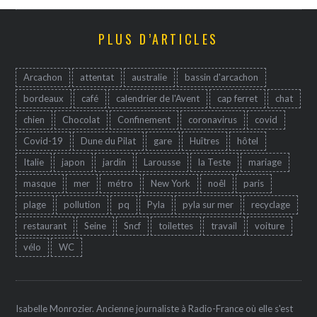
PLUS D’ARTICLES
Arcachon
attentat
australie
bassin d'arcachon
bordeaux
café
calendrier de l'Avent
cap ferret
chat
chien
Chocolat
Confinement
coronavirus
covid
Covid-19
Dune du Pilat
gare
Huîtres
hôtel
Italie
japon
jardin
Larousse
la Teste
mariage
masque
mer
métro
New York
noêl
paris
plage
pollution
pq
Pyla
pyla sur mer
recyclage
restaurant
Seine
Sncf
toilettes
travail
voiture
vélo
WC
Isabelle Monrozier. Ancienne journaliste à Radio-France où elle s'est