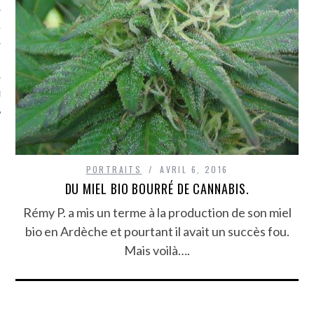
TLE ARCACHON
TO
T
PORTRAITS
AVRIL 6, 2016
DU MIEL BIO BOURRÉ DE CANNABIS.
Rémy P. a mis un terme à la production de son miel
bio en Ardèche et pourtant il avait un succès fou.
Mais voilà….