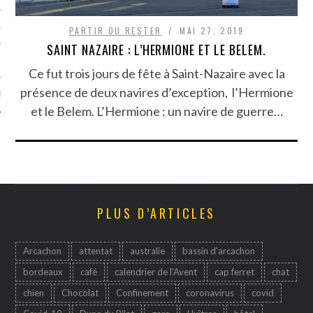
TLE ARCACHON
PARTIR OU RESTER
MAI 27, 2019
SAINT NAZAIRE : L’HERMIONE ET LE BELEM.
TO
Ce fut trois jours de fête à Saint-Nazaire avec la
présence de deux navires d’exception, l’Hermione
T
et le Belem. L’Hermione : un navire de guerre…
PLUS D’ARTICLES
Arcachon
attentat
australie
bassin d'arcachon
bordeaux
café
calendrier de l'Avent
cap ferret
chat
chien
Chocolat
Confinement
coronavirus
covid