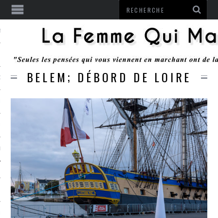
ENTENDU
BELEM; DÉBORD DE LOIRE
 OU RESTER
TE
ITS
ITATION
L
LE MONROZIER