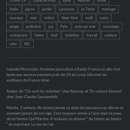
Covid-19
Dune du Pilat
gare
Huîtres
hôtel
Italie
japon
jardin
Larousse
la Teste
mariage
masque
mer
métro
New York
noêl
paris
plage
pollution
pq
Pyla
pyla sur mer
recyclage
restaurant
Seine
Sncf
toilettes
travail
voiture
vélo
WC
Isabelle Monrozier. Ancienne journaliste à Radio-France où elle s'est
levée aux aurores pendant près de 20 ans pour informer les
auditeurs de France-Inter.
Auteur de "Où sont les toilettes" chez Ramsay et "En voiture Simone"
chez Jean-Claude Gawsewitch.
Mariée, 3 enfants. Ne donne jamais sa date de naissance car elle ne se
souvient jamais de son âge. S'est toujours sentie à l'aise dans la peau
de la Femme Qui Marche. A toujours su donner " du temps au temps
" en marchant. Le nez en l'air.