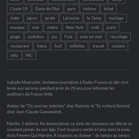
Covid-19
Dune du Pilat
gare
Huîtres
hôtel
Italie
japon
jardin
Larousse
la Teste
mariage
masque
mer
métro
New York
noêl
paris
plage
pollution
pq
Pyla
pyla sur mer
recyclage
restaurant
Seine
Sncf
toilettes
travail
voiture
vélo
WC
Isabelle Monrozier. Ancienne journaliste à Radio-France où elle s'est
levée aux aurores pendant près de 20 ans pour informer les
auditeurs de France-Inter.
Auteur de "Où sont les toilettes" chez Ramsay et "En voiture Simone"
chez Jean-Claude Gawsewitch.
Mariée, 3 enfants. Ne donne jamais sa date de naissance car elle ne se
souvient jamais de son âge. S'est toujours sentie à l'aise dans la peau
de la Femme Qui Marche. A toujours su donner " du temps au temps