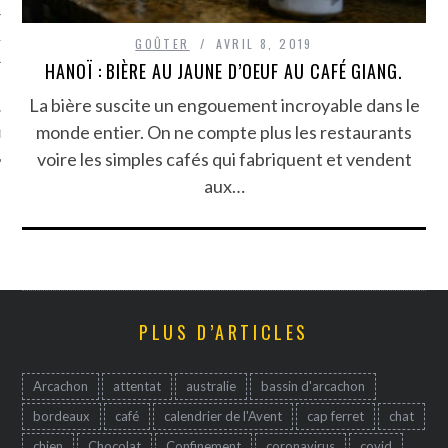
TLE ARCACHON
GOÛTER
AVRIL 8, 2019
HANOÏ : BIÈRE AU JAUNE D’OEUF AU CAFÉ GIANG.
TO
La bière suscite un engouement incroyable dans le
monde entier. On ne compte plus les restaurants
T
voire les simples cafés qui fabriquent et vendent
aux…
PLUS D’ARTICLES
Arcachon
attentat
australie
bassin d'arcachon
bordeaux
café
calendrier de l'Avent
cap ferret
chat
chien
Chocolat
Confinement
coronavirus
covid