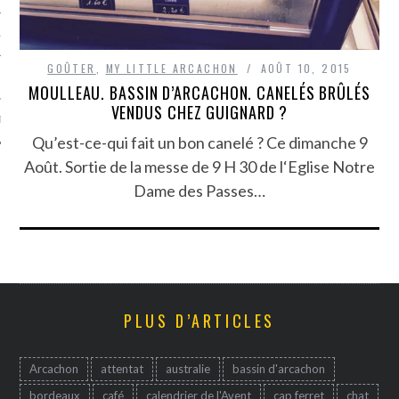
TLE ARCACHON
GOÛTER
,
MY LITTLE ARCACHON
AOÛT 10, 2015
TO
MOULLEAU. BASSIN D’ARCACHON. CANELÉS BRÛLÉS
VENDUS CHEZ GUIGNARD ?
T
Qu’est-ce-qui fait un bon canelé ? Ce dimanche 9
Août. Sortie de la messe de 9 H 30 de l‘Eglise Notre
Dame des Passes…
PLUS D’ARTICLES
Arcachon
attentat
australie
bassin d'arcachon
bordeaux
café
calendrier de l'Avent
cap ferret
chat