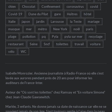
chien
Chocolat
Confinement
coronavirus
covid
Covid-19
Dune du Pilat
gare
Huîtres
hôtel
Italie
japon
jardin
Larousse
la Teste
mariage
masque
mer
métro
New York
noêl
paris
plage
pollution
pq
Pyla
pyla sur mer
recyclage
restaurant
Seine
Sncf
toilettes
travail
voiture
vélo
WC
Isabelle Monrozier. Ancienne journaliste à Radio-France où elle s'est
levée aux aurores pendant près de 20 ans pour informer les
auditeurs de France-Inter.
Auteur de "Où sont les toilettes" chez Ramsay et "En voiture Simone"
chez Jean-Claude Gawsewitch.
Mariée, 3 enfants. Ne donne jamais sa date de naissance car elle ne se
souvient jamais de son âge. S'est toujours sentie à l'aise dans la peau