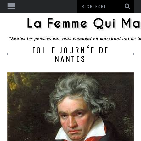
ENTENDU
FOLLE JOURNÉE DE
 OU RESTER
NANTES
TE
ITS
ITATION
L
LE MONROZIER