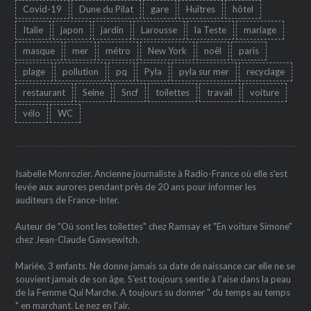
Covid-19
Dune du Pilat
gare
Huîtres
hôtel
Italie
japon
jardin
Larousse
la Teste
mariage
masque
mer
métro
New York
noêl
paris
plage
pollution
pq
Pyla
pyla sur mer
recyclage
restaurant
Seine
Sncf
toilettes
travail
voiture
vélo
WC
Isabelle Monrozier. Ancienne journaliste à Radio-France où elle s'est
levée aux aurores pendant près de 20 ans pour informer les
auditeurs de France-Inter.
Auteur de "Où sont les toilettes" chez Ramsay et "En voiture Simone"
chez Jean-Claude Gawsewitch.
Mariée, 3 enfants. Ne donne jamais sa date de naissance car elle ne se
souvient jamais de son âge. S'est toujours sentie à l'aise dans la peau
de la Femme Qui Marche. A toujours su donner " du temps au temps
" en marchant. Le nez en l'air.