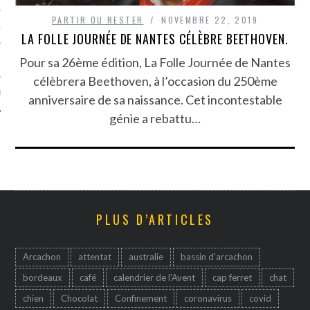
PARTIR OU RESTER
NOVEMBRE 22, 2019
TLE ARCACHON
LA FOLLE JOURNÉE DE NANTES CÉLÈBRE BEETHOVEN.
Pour sa 26ème édition, La Folle Journée de Nantes
TO
célèbrera Beethoven, à l’occasion du 250ème
T
anniversaire de sa naissance. Cet incontestable
génie a rebattu…
PLUS D’ARTICLES
Arcachon
attentat
australie
bassin d'arcachon
bordeaux
café
calendrier de l'Avent
cap ferret
chat
chien
Chocolat
Confinement
coronavirus
covid