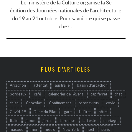
Le ministère de la Culture organise la 3e
édition des Journées nationales de l’architecture,
du 19 au 21 octobre. Pour savoir ce qui se passe
chez…
PLUS D’ARTICLES
Arcachon
attentat
australie
bassin d'arcachon
bordeaux
café
calendrier de l'Avent
cap ferret
chat
chien
Chocolat
Confinement
coronavirus
covid
Covid-19
Dune du Pilat
gare
Huîtres
hôtel
Italie
japon
jardin
Larousse
la Teste
mariage
masque
mer
métro
New York
noêl
paris