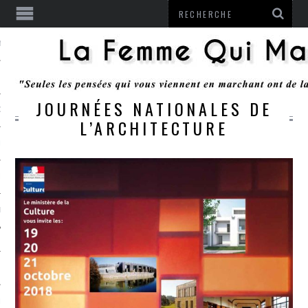
ENTENDU
JOURNÉES NATIONALES DE
 OU RESTER
L’ARCHITECTURE
TE
ITS
ITATION
L
LE MONROZIER