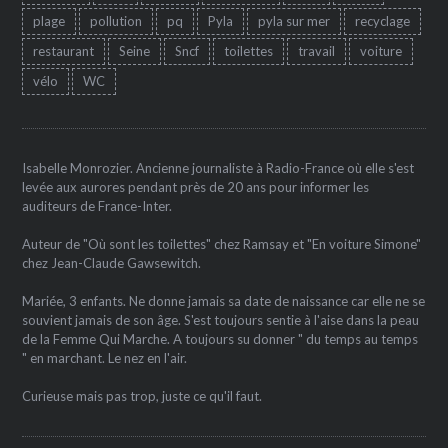
plage
pollution
pq
Pyla
pyla sur mer
recyclage
restaurant
Seine
Sncf
toilettes
travail
voiture
vélo
WC
Isabelle Monrozier. Ancienne journaliste à Radio-France où elle s'est
levée aux aurores pendant près de 20 ans pour informer les
auditeurs de France-Inter.
Auteur de "Où sont les toilettes" chez Ramsay et "En voiture Simone"
chez Jean-Claude Gawsewitch.
Mariée, 3 enfants. Ne donne jamais sa date de naissance car elle ne se
souvient jamais de son âge. S'est toujours sentie à l'aise dans la peau
de la Femme Qui Marche. A toujours su donner " du temps au temps
" en marchant. Le nez en l'air.
Curieuse mais pas trop, juste ce qu'il faut.