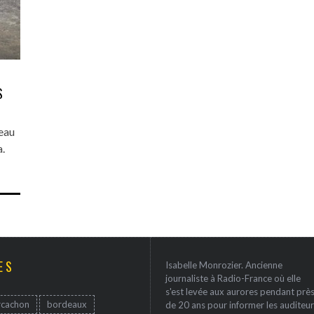
S
deau
.
ES
Isabelle Monrozier. Ancienne
journaliste à Radio-France où elle
s'est levée aux aurores pendant prè
rcachon
bordeaux
de 20 ans pour informer les auditeur