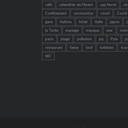
café
calendrier de l'Avent
cap ferret
ch
Confinement
coronavirus
covid
Covid
gare
Huîtres
hôtel
Italie
japon
la Teste
mariage
masque
mer
mét
paris
plage
pollution
pq
Pyla
p
restaurant
Seine
Sncf
toilettes
trav
WC