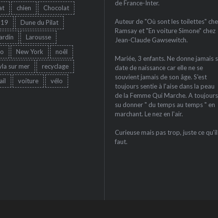
de France-Inter.
at
chien
Chocolat
Auteur de "Où sont les toilettes" che
-19
Dune du Pilat
Ramsay et "En voiture Simone" chez
jardin
Larousse
Jean-Claude Gawsewitch.
ro
New York
noêl
Mariée, 3 enfants. Ne donne jamais 
yla sur mer
recyclage
date de naissance car elle ne se
souvient jamais de son âge. S'est
ail
voiture
vélo
toujours sentie à l'aise dans la peau
de la Femme Qui Marche. A toujours
su donner " du temps au temps " en
marchant. Le nez en l'air.
Curieuse mais pas trop, juste ce qu'il
faut.