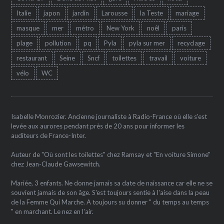
Italie
japon
jardin
Larousse
la Teste
mariage
masque
mer
métro
New York
noêl
paris
plage
pollution
pq
Pyla
pyla sur mer
recyclage
restaurant
Seine
Sncf
toilettes
travail
voiture
vélo
WC
Isabelle Monrozier. Ancienne journaliste à Radio-France où elle s'est
levée aux aurores pendant près de 20 ans pour informer les
auditeurs de France-Inter.
Auteur de "Où sont les toilettes" chez Ramsay et "En voiture Simone"
chez Jean-Claude Gawsewitch.
Mariée, 3 enfants. Ne donne jamais sa date de naissance car elle ne se
souvient jamais de son âge. S'est toujours sentie à l'aise dans la peau
de la Femme Qui Marche. A toujours su donner " du temps au temps
" en marchant. Le nez en l'air.