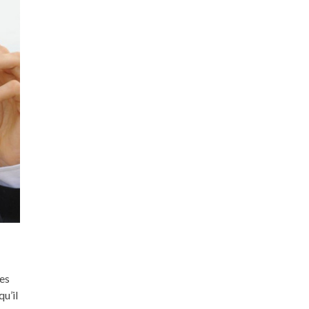
les
qu’il