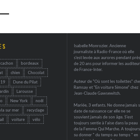
ES
Isabelle Monrozier. Ancienne
journaliste à Radio-France où elle
s'est levée aux aurores pendant prè
rcachon
bordeaux
de 20 ans pour informer les auditeur
de France-Inter.
at
chien
Chocolat
Auteur de "Où sont les toilettes" che
-19
Dune du Pilat
Ramsay et "En voiture Simone" chez
jardin
Larousse
Jean-Claude Gawsewitch.
ro
New York
noêl
Mariée, 3 enfants. Ne donne jamais 
yla sur mer
recyclage
date de naissance car elle ne se
souvient jamais de son âge. S'est
ail
voiture
vélo
toujours sentie à l'aise dans la peau
de la Femme Qui Marche. A toujours
su donner " du temps au temps " en