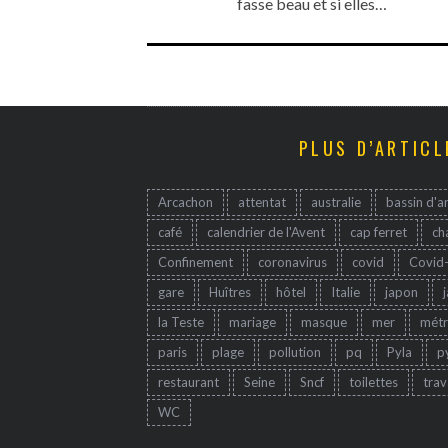
fasse beau et si elles…
PLUS D’ARTICL
Arcachon
attentat
australie
bassin d'a
café
calendrier de l'Avent
cap ferret
ch
Confinement
coronavirus
covid
Covid
gare
Huîtres
hôtel
Italie
japon
la Teste
mariage
masque
mer
mét
paris
plage
pollution
pq
Pyla
p
restaurant
Seine
Sncf
toilettes
trav
WC