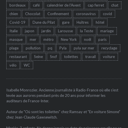
bordeaux
café
calendrier de l'Avent
cap ferret
chat
chien
Chocolat
Confinement
coronavirus
covid
Covid-19
Dune du Pilat
gare
Huîtres
hôtel
Italie
japon
jardin
Larousse
la Teste
mariage
masque
mer
métro
New York
noêl
paris
plage
pollution
pq
Pyla
pyla sur mer
recyclage
restaurant
Seine
Sncf
toilettes
travail
voiture
vélo
WC
Isabelle Monrozier. Ancienne journaliste à Radio-France où elle s'est
levée aux aurores pendant près de 20 ans pour informer les
auditeurs de France-Inter.
Auteur de "Où sont les toilettes" chez Ramsay et "En voiture Simone"
chez Jean-Claude Gawsewitch.