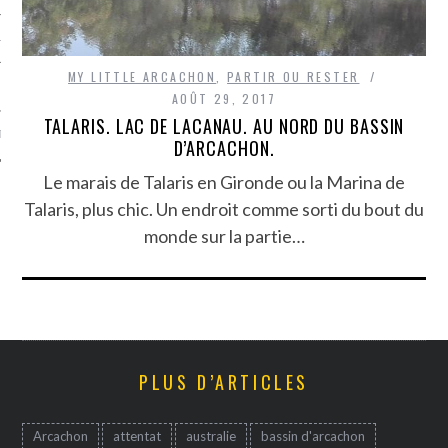
TLE ARCACHON
MY LITTLE ARCACHON
,
PARTIR OU RESTER
TO
AOÛT 29, 2017
TALARIS. LAC DE LACANAU. AU NORD DU BASSIN
T
D’ARCACHON.
Le marais de Talaris en Gironde ou la Marina de
Talaris, plus chic. Un endroit comme sorti du bout du
monde sur la partie…
PLUS D’ARTICLES
Arcachon
attentat
australie
bassin d'arcachon