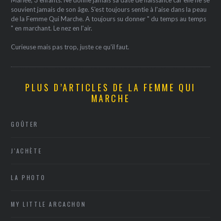
Mariée, 3 enfants. Ne donne jamais sa date de naissance car elle ne se
souvient jamais de son âge. S'est toujours sentie à l'aise dans la peau
de la Femme Qui Marche. A toujours su donner " du temps au temps
" en marchant. Le nez en l'air.
Curieuse mais pas trop, juste ce qu'il faut.
PLUS D’ARTICLES DE LA FEMME QUI
MARCHE
GOÛTER
J'ACHÈTE
LA PHOTO
MY LITTLE ARCACHON