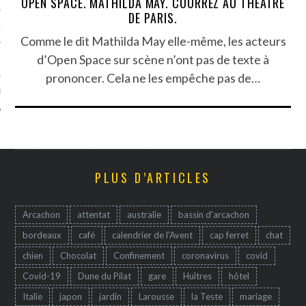
OPEN SPACE. MATHILDA MAY. COURREZ AU THÉATRE
DE PARIS.
TLE ARCACHON
Comme le dit Mathilda May elle-même, les acteurs
d’Open Space sur scène n’ont pas de texte à
TO
prononcer. Cela ne les empêche pas de…
T
PLUS D’ARTICLES
Arcachon
attentat
australie
bassin d'arcachon
bordeaux
café
calendrier de l'Avent
cap ferret
chat
chien
Chocolat
Confinement
coronavirus
covid
Covid-19
Dune du Pilat
gare
Huîtres
hôtel
Italie
japon
jardin
Larousse
la Teste
mariage