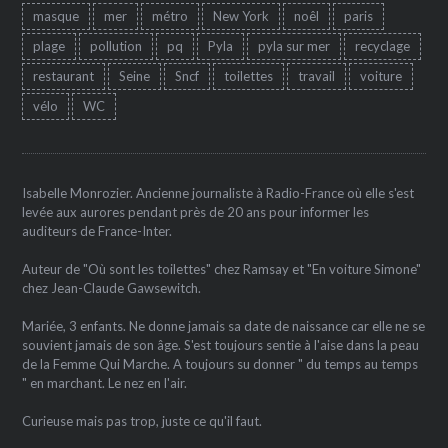
masque
mer
métro
New York
noêl
paris
plage
pollution
pq
Pyla
pyla sur mer
recyclage
restaurant
Seine
Sncf
toilettes
travail
voiture
vélo
WC
Isabelle Monrozier. Ancienne journaliste à Radio-France où elle s'est
levée aux aurores pendant près de 20 ans pour informer les
auditeurs de France-Inter.
Auteur de "Où sont les toilettes" chez Ramsay et "En voiture Simone"
chez Jean-Claude Gawsewitch.
Mariée, 3 enfants. Ne donne jamais sa date de naissance car elle ne se
souvient jamais de son âge. S'est toujours sentie à l'aise dans la peau
de la Femme Qui Marche. A toujours su donner " du temps au temps
" en marchant. Le nez en l'air.
Curieuse mais pas trop, juste ce qu'il faut.