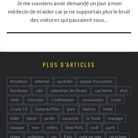
Je me souviens avoir demandé un jour à mon
médecin de m’aider car je ne supportais plus le bruit
TLE ARCACHON
des voitures qui passaient sous…
TO
T
PLUS D’ARTICLES
Arcachon
attentat
australie
bassin d'arcachon
bordeaux
café
calendrier de l'Avent
cap ferret
chat
chien
Chocolat
Confinement
coronavirus
covid
Covid-19
Dune du Pilat
gare
Huîtres
hôtel
Italie
japon
jardin
Larousse
la Teste
mariage
masque
mer
métro
New York
noêl
paris
plage
pollution
pq
Pyla
pyla sur mer
recyclage