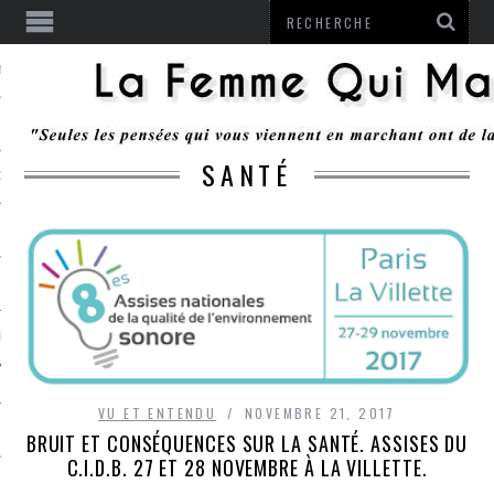
ENTENDU
SANTÉ
 OU RESTER
TE
ITS
ITATION
VU ET ENTENDU
NOVEMBRE 21, 2017
L
BRUIT ET CONSÉQUENCES SUR LA SANTÉ. ASSISES DU
C.I.D.B. 27 ET 28 NOVEMBRE À LA VILLETTE.
LE MONROZIER