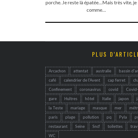
porche. Je reste là épatée…Mais très vite, je
comme…
PLUS D’ARTICL
Arcachon
attentat
australie
bassin d'a
café
calendrier de l'Avent
cap ferret
ch
Confinement
coronavirus
covid
Covid
gare
Huîtres
hôtel
Italie
japon
la Teste
mariage
masque
mer
mét
paris
plage
pollution
pq
Pyla
p
restaurant
Seine
Sncf
toilettes
trav
WC