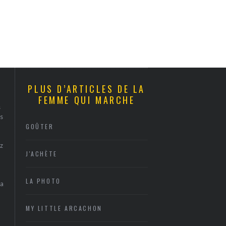
PLUS D’ARTICLES DE LA
FEMME QUI MARCHE
s
s
GOÛTER
z
J'ACHÈTE
LA PHOTO
sa
MY LITTLE ARCACHON