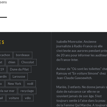
 sens
ES
Isabelle Monrozier. Ancienne
journaliste à Radio-France où elle
s'est levée aux aurores pendant prè
rcachon
bordeaux
de 20 ans pour informer les auditeur
de France-Inter.
at
chien
Chocolat
Auteur de "Où sont les toilettes" che
-19
Dune du Pilat
Ramsay et "En voiture Simone" chez
jardin
Larousse
Jean-Claude Gawsewitch.
ro
New York
noêl
Mariée, 3 enfants. Ne donne jamais 
yla sur mer
recyclage
date de naissance car elle ne se
souvient jamais de son âge. S'est
ail
voiture
vélo
toujours sentie à l'aise dans la peau
de la Femme Qui Marche. A toujours