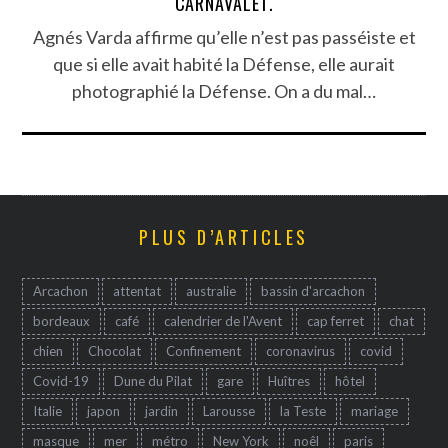
CARNAVALET.
Agnés Varda affirme qu’elle n’est pas passéiste et
que si elle avait habité la Défense, elle aurait
photographié la Défense. On a du mal…
PLUS D’ARTICLES
Arcachon
attentat
australie
bassin d'arcachon
bordeaux
café
calendrier de l'Avent
cap ferret
chat
chien
Chocolat
Confinement
coronavirus
covid
Covid-19
Dune du Pilat
gare
Huîtres
hôtel
Italie
japon
jardin
Larousse
la Teste
mariage
masque
mer
métro
New York
noêl
paris