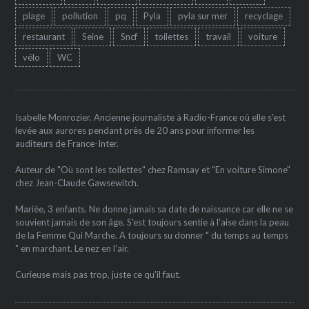
plage
pollution
pq
Pyla
pyla sur mer
recyclage
restaurant
Seine
Sncf
toilettes
travail
voiture
vélo
WC
Isabelle Monrozier. Ancienne journaliste à Radio-France où elle s'est
levée aux aurores pendant près de 20 ans pour informer les
auditeurs de France-Inter.
Auteur de "Où sont les toilettes" chez Ramsay et "En voiture Simone"
chez Jean-Claude Gawsewitch.
Mariée, 3 enfants. Ne donne jamais sa date de naissance car elle ne se
souvient jamais de son âge. S'est toujours sentie à l'aise dans la peau
de la Femme Qui Marche. A toujours su donner " du temps au temps
" en marchant. Le nez en l'air.
Curieuse mais pas trop, juste ce qu'il faut.