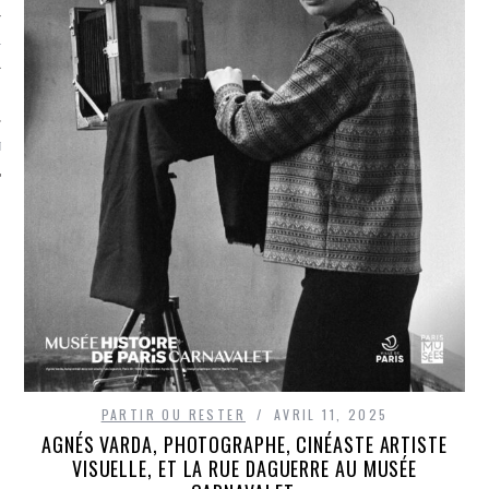
TLE ARCACHON
TO
T
PARTIR OU RESTER
AVRIL 11, 2025
AGNÉS VARDA, PHOTOGRAPHE, CINÉASTE ARTISTE
VISUELLE, ET LA RUE DAGUERRE AU MUSÉE