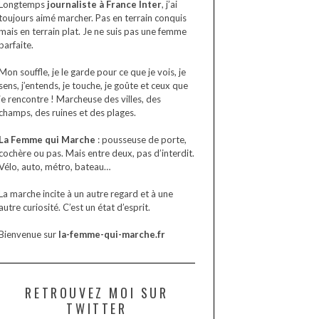
Longtemps
journaliste à France Inter
, j’ai
toujours aimé marcher. Pas en terrain conquis
mais en terrain plat. Je ne suis pas une femme
parfaite.
Mon souffle, je le garde pour ce que je vois, je
sens, j’entends, je touche, je goûte et ceux que
je rencontre ! Marcheuse des villes, des
champs, des ruines et des plages.
La Femme qui Marche
: pousseuse de porte,
cochère ou pas. Mais entre deux, pas d’interdit.
Vélo, auto, métro, bateau…
La marche incite à un autre regard et à une
autre curiosité. C’est un état d’esprit.
Bienvenue sur
la-femme-qui-marche.fr
RETROUVEZ MOI SUR
TWITTER