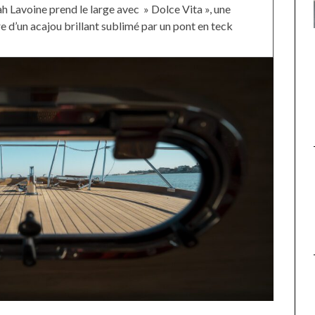
ah Lavoine prend le large avec » Dolce Vita », une
e d’un acajou brillant sublimé par un pont en teck
UNE MOUETTE SUR LA TÊTE
DE LA VIERGE À BIARRITZ.