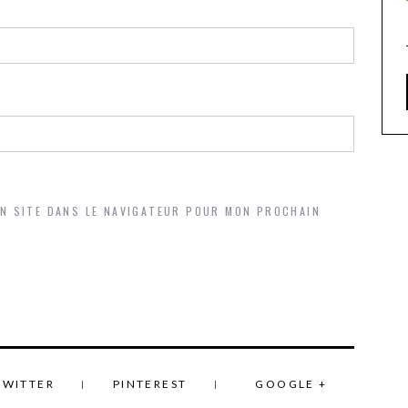
ON SITE DANS LE NAVIGATEUR POUR MON PROCHAIN
TWITTER
PINTEREST
GOOGLE +