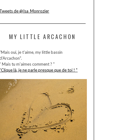
Tweets de @Isa_Monrozier
MY LITTLE ARCACHON
"Mais oui, je t'aime, my little bassin
d'Arcachon".
" Mais tu m'aimes comment ? "
"Clique là, je ne parle presque que de toi ! "