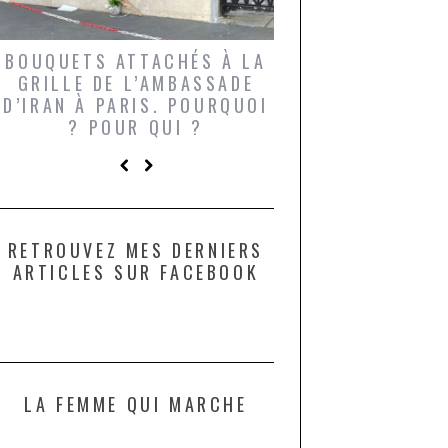
BOUQUETS ATTACHÉS À LA
UN GRONDIN FO
GRILLE DE L’AMBASSADE
CHAMPIGNONS 
D’IRAN À PARIS. POURQUOI
LARDONS DANS 
? POUR QUI ?
DE DAX. ET POU
?
RETROUVEZ MES DERNIERS
ARTICLES SUR FACEBOOK
LA FEMME QUI MARCHE