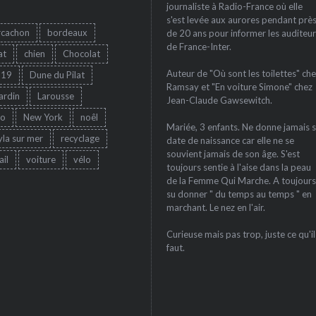
journaliste à Radio-France où elle
s'est levée aux aurores pendant prè
rcachon
bordeaux
de 20 ans pour informer les auditeur
de France-Inter.
at
chien
Chocolat
Auteur de "Où sont les toilettes" che
-19
Dune du Pilat
Ramsay et "En voiture Simone" chez
jardin
Larousse
Jean-Claude Gawsewitch.
ro
New York
noêl
Mariée, 3 enfants. Ne donne jamais 
yla sur mer
recyclage
date de naissance car elle ne se
souvient jamais de son âge. S'est
ail
voiture
vélo
toujours sentie à l'aise dans la peau
de la Femme Qui Marche. A toujours
su donner " du temps au temps " en
marchant. Le nez en l'air.
Curieuse mais pas trop, juste ce qu'il
faut.