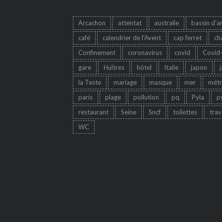
Arcachon
attentat
australie
bassin d'a
café
calendrier de l'Avent
cap ferret
ch
Confinement
coronavirus
covid
Covid
gare
Huîtres
hôtel
Italie
japon
la Teste
mariage
masque
mer
mét
paris
plage
pollution
pq
Pyla
p
restaurant
Seine
Sncf
toilettes
trav
WC