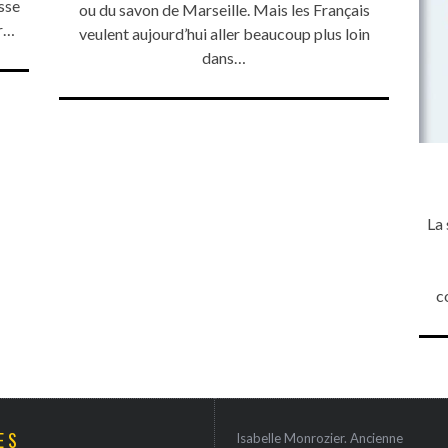
sse
ou du savon de Marseille. Mais les Français
ur…
veulent aujourd’hui aller beaucoup plus loin
dans…
La 
c
ES
Isabelle Monrozier. Ancienne