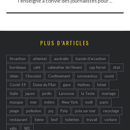
l’enseigne a convié des journalistes pour…
PLUS D’ARTICLES
Arcachon
attentat
australie
bassin d'arcachon
bordeaux
café
calendrier de l'Avent
cap ferret
chat
chien
Chocolat
Confinement
coronavirus
covid
Covid-19
Dune du Pilat
gare
Huîtres
hôtel
Italie
japon
jardin
Larousse
la Teste
mariage
masque
mer
métro
New York
noêl
paris
plage
pollution
pq
Pyla
pyla sur mer
recyclage
restaurant
Seine
Sncf
toilettes
travail
voiture
vélo
WC