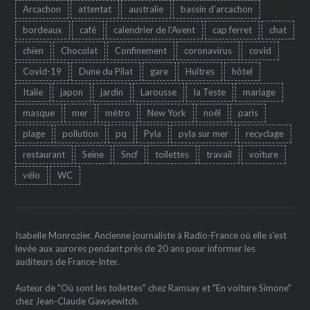
Arcachon
attentat
australie
bassin d'arcachon
bordeaux
café
calendrier de l'Avent
cap ferret
chat
chien
Chocolat
Confinement
coronavirus
covid
Covid-19
Dune du Pilat
gare
Huîtres
hôtel
Italie
japon
jardin
Larousse
la Teste
mariage
masque
mer
métro
New York
noêl
paris
plage
pollution
pq
Pyla
pyla sur mer
recyclage
restaurant
Seine
Sncf
toilettes
travail
voiture
vélo
WC
Isabelle Monrozier. Ancienne journaliste à Radio-France où elle s'est
levée aux aurores pendant près de 20 ans pour informer les
auditeurs de France-Inter.
Auteur de "Où sont les toilettes" chez Ramsay et "En voiture Simone"
chez Jean-Claude Gawsewitch.