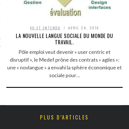
TLE ARCACHON
TO
VU ET ENTENDU
AVRIL 24, 2016
LA NOUVELLE LANGUE SOCIALE DU MONDE DU
T
TRAVAIL.
Pôle emploi veut devenir « user centric et
disruptif », le Medef prône des contrats « agiles »:
une « novlangue » a envahi la sphère économique et
sociale pour…
PLUS D’ARTICLES