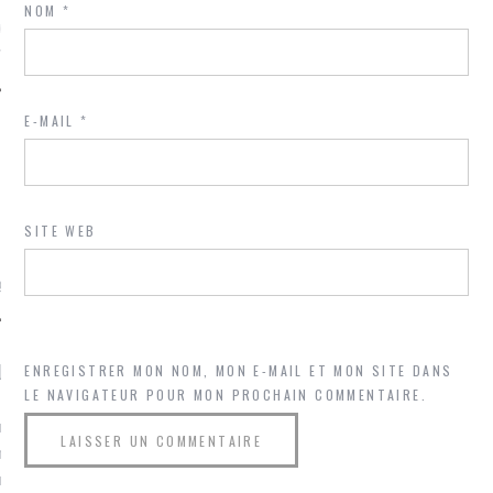
NOM
*
ue sur
la-femme-qui-
fr
E-MAIL
*
TROUVEZ MOI SUR
TWITTER
SITE WEB
de @Isa_Monrozier
LITTLE ARCACHON
ENREGISTRER MON NOM, MON E-MAIL ET MON SITE DANS
LE NAVIGATEUR POUR MON PROCHAIN COMMENTAIRE.
, je t'aime, my little bassin
on".
u m'aimes comment ? "