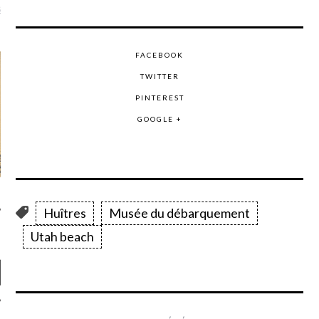
là, je ne parle presque que
FACEBOOK
TWITTER
PINTEREST
GOOGLE +
Huîtres
Musée du débarquement
Utah beach