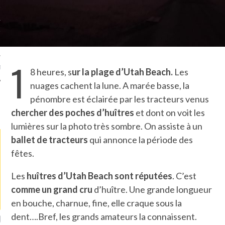
TLE ARCACHON
TO
1
T
8 heures, s
ur la plage d’Utah Beach.
Les
nuages cachent la lune. A marée basse, la
pénombre est éclairée par les tracteurs venus
LA PHOTO
chercher des poches d’huîtres
et dont on voit les
lumières sur la photo très sombre. On assiste à un
ballet de tracteurs
qui annonce la période des
fêtes.
Les
huîtres d’Utah Beach sont réputées
. C’est
comme un grand cru
d’huître. Une grande longueur
en bouche, charnue, fine, elle craque sous la
dent….Bref, les grands amateurs la connaissent.
ETS ATTACHÉS À LA
UN GRONDIN FOURRÉ AUX
UN