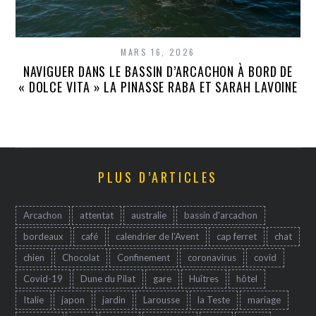
MARS 16, 2026
NAVIGUER DANS LE BASSIN D’ARCACHON À BORD DE
« DOLCE VITA » LA PINASSE RABA ET SARAH LAVOINE
PLUS D’ARTICLES
Arcachon
attentat
australie
bassin d'arcachon
bordeaux
café
calendrier de l'Avent
cap ferret
chat
chien
Chocolat
Confinement
coronavirus
covid
Covid-19
Dune du Pilat
gare
Huîtres
hôtel
Italie
japon
jardin
Larousse
la Teste
mariage