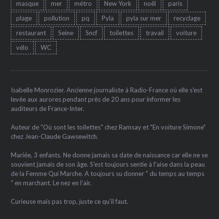
masque
mer
métro
New York
noêl
paris
plage
pollution
pq
Pyla
pyla sur mer
recyclage
restaurant
Seine
Sncf
toilettes
travail
voiture
vélo
WC
Isabelle Monrozier. Ancienne journaliste à Radio-France où elle s'est
levée aux aurores pendant près de 20 ans pour informer les
auditeurs de France-Inter.
Auteur de "Où sont les toilettes" chez Ramsay et "En voiture Simone"
chez Jean-Claude Gawsewitch.
Mariée, 3 enfants. Ne donne jamais sa date de naissance car elle ne se
souvient jamais de son âge. S'est toujours sentie à l'aise dans la peau
de la Femme Qui Marche. A toujours su donner " du temps au temps
" en marchant. Le nez en l'air.
Curieuse mais pas trop, juste ce qu'il faut.