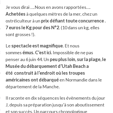
LE DE L’AMBASSADE
CHAMPIGNONS ET AUX
D
N À PARIS. POURQUOI
LARDONS DANS LA HALLE
Je vous dirai ….Nous en avons rapportées….
? POUR QUI ?
DE DAX. ET POURQUOI PAS
Achetées
à quelques mètres de la mer, chez un
?
ostréiculteur à un
prix défiant toute concurrence .
7 euros le Kg pour des N°2
. (10 dans un kg, elles
sont grosses !).
Le
spectacle est magnifique
. Et nous
UVEZ MES DERNIERS
CLES SUR FACEBOOK
sommes
émus. C’est ici.
Impossible de ne pas
penser au 6 juin 44. Un
peu plus loin, sur la plage, le
Musée du débarquement d’Utah Beach a
été
construit à l’endroit où les troupes
américaines ont débarqué
en Normandie dans le
FEMME QUI MARCHE
département de la Manche.
mps
journaliste à France
Il raconte en dix séquences les évènements du jour
’ai toujours aimé marcher.
J, depuis sa préparation jusqu’à son aboutissement
errain conquis mais en
et son succès. Un parcours chronologique