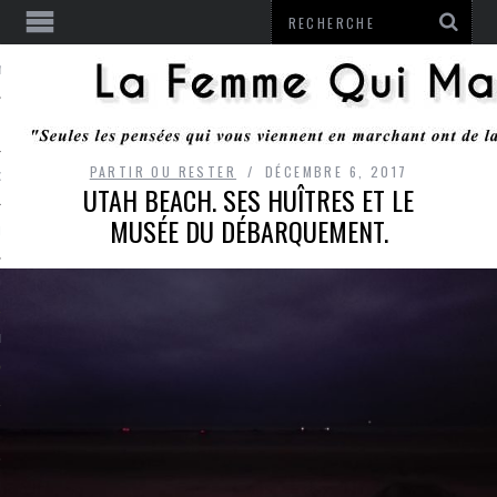
ENTENDU
PARTIR OU RESTER
DÉCEMBRE 6, 2017
 OU RESTER
UTAH BEACH. SES HUÎTRES ET LE
MUSÉE DU DÉBARQUEMENT.
TE
ITS
ITATION
L
LE MONROZIER