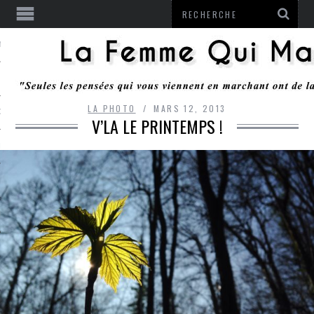
ENTENDU
LA PHOTO
MARS 12, 2013
 OU RESTER
V’LA LE PRINTEMPS !
TE
ITS
ITATION
L
LE MONROZIER