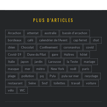
PLUS D’ARTICLES
Arcachon
attentat
australie
bassin d'arcachon
bordeaux
café
calendrier de l'Avent
cap ferret
chat
chien
Chocolat
Confinement
coronavirus
covid
Covid-19
Dune du Pilat
gare
Huîtres
hôtel
Italie
japon
jardin
Larousse
la Teste
mariage
masque
mer
métro
New York
noêl
paris
plage
pollution
pq
Pyla
pyla sur mer
recyclage
restaurant
Seine
Sncf
toilettes
travail
voiture
vélo
WC