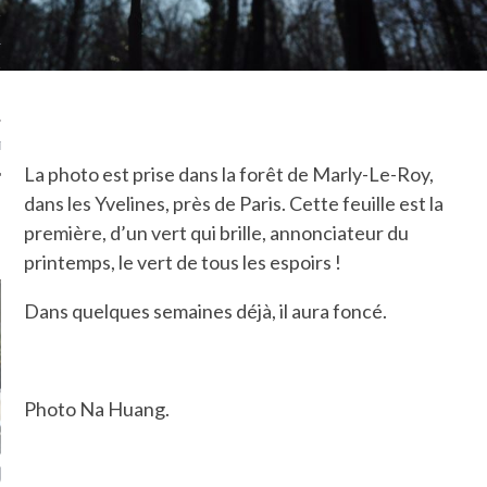
TLE ARCACHON
TO
T
La photo est prise dans la forêt de Marly-Le-Roy,
dans les Yvelines, près de Paris. Cette feuille est la
première, d’un vert qui brille, annonciateur du
LA PHOTO
printemps, le vert de tous les espoirs !
Dans quelques semaines déjà, il aura foncé.
Photo Na Huang.
ETS ATTACHÉS À LA
UN GRONDIN FOURRÉ AUX
UN