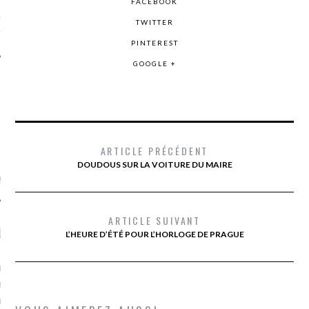
FACEBOOK
ue sur
la-femme-qui-
TWITTER
fr
PINTEREST
GOOGLE +
TROUVEZ MOI SUR
TWITTER
ARTICLE PRÉCÉDENT
DOUDOUS SUR LA VOITURE DU MAIRE
de @Isa_Monrozier
ARTICLE SUIVANT
LITTLE ARCACHON
L’HEURE D’ÉTÉ POUR L’HORLOGE DE PRAGUE
, je t'aime, my little bassin
on".
u m'aimes comment ? "