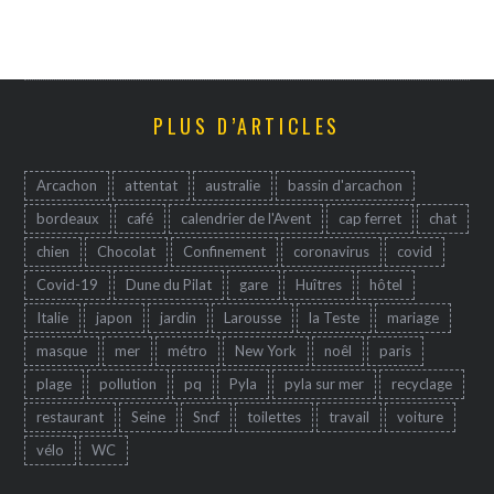
PLUS D’ARTICLES
Arcachon
attentat
australie
bassin d'arcachon
bordeaux
café
calendrier de l'Avent
cap ferret
chat
chien
Chocolat
Confinement
coronavirus
covid
Covid-19
Dune du Pilat
gare
Huîtres
hôtel
Italie
japon
jardin
Larousse
la Teste
mariage
masque
mer
métro
New York
noêl
paris
plage
pollution
pq
Pyla
pyla sur mer
recyclage
restaurant
Seine
Sncf
toilettes
travail
voiture
vélo
WC