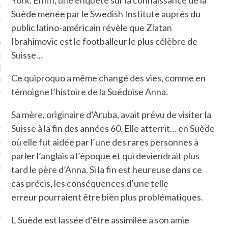
York. Enfin, une enquête sur la connaissance de la
plat. Je ne suis pas une
Suède menée par le Swedish Institute auprès du
arfaite.
public latino-américain révèle que Zlatan
Ibrahimovic est le footballeur le plus célèbre de
fle, je le garde pour ce
is, je sens, j’entends, je
Suisse…
je goûte et ceux que je
Ce quiproquo a même changé des vies, comme en
e ! Marcheuse des villes,
témoigne l’histoire de la Suédoise Anna.
ps, des ruines et des
Sa mère, originaire d’Aruba, avait prévu de visiter la
Suisse à la fin des années 60. Elle atterrit… en Suède
e qui Marche
: pousseuse
, cochère ou pas. Mais
où elle fut aidée par l’une des rares personnes à
ux, pas d’interdit. Vélo,
parler l’anglais à l’époque et qui deviendrait plus
étro, bateau…
tard le père d’Anna. Si la fin est heureuse dans ce
cas précis, les conséquences d’une telle
e incite à un autre regard
erreur pourraient être bien plus problématiques.
 autre curiosité. C’est un
prit.
L Suède est lassée d’être assimilée à son amie