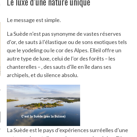
Le luxe d’une nature unique
là, je ne parle presque que
Le message est simple.
La Suède n’est pas synonyme de vastes réserves
d’or, de sauts à l’élastique ou de sons exotiques tels
que le yodeling ou le cor des Alpes. Elleil offre un
autre type de luxe, celui de l’or des forêts – les
chanterelles – , des sauts d’île en île dans ses
archipels, et du silence absolu.
La Suède est le pays d’expériences surréelles d’une