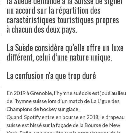
la Suède demande à la Suisse de signer
LE DE L’AMBASSADE
CHAMPIGNONS ET AUX
D
un accord sur la répartition des
N À PARIS. POURQUOI
LARDONS DANS LA HALLE
? POUR QUI ?
DE DAX. ET POURQUOI PAS
caractéristiques touristiques propres
?
à chacun des deux pays.
La Suède considère qu’elle offre un luxe
différent, celui d’une nature unique.
UVEZ MES DERNIERS
CLES SUR FACEBOOK
La confusion n’a que trop duré
En 2019 à Grenoble, l’hymne suédois est joué au lieu
FEMME QUI MARCHE
de l’hymne suisse lors d’un match de La Ligue des
Champions de hockey sur glace.
mps
journaliste à France
Quand Spotify entre en bourse en 2018, le drapeau
’ai toujours aimé marcher.
suisse est hissé sur la façade de la Bourse de New
errain conquis mais en