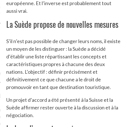
européenne. Et l‘inverse est probablement tout
ue sur
la-femme-qui-
aussi vrai.
fr
La Suède propose de nouvelles mesures
S’il n’est pas possible de changer leurs noms, il existe
un moyen de les distinguer : la Suède a décidé
TROUVEZ MOI SUR
d’établir une liste répartissant les concepts et
TWITTER
caractéristiques propres à chacune des deux
nations. L’objectif : définir précisément et
de @Isa_Monrozier
définitivement ce que chacune a le droit de
promouvoir en tant que destination touristique.
LITTLE ARCACHON
Un projet d’accord a été présenté à la Suisse et la
Suède affirmer rester ouverte à la discussion et à la
, je t'aime, my little bassin
négociation.
on".
u m'aimes comment ? "