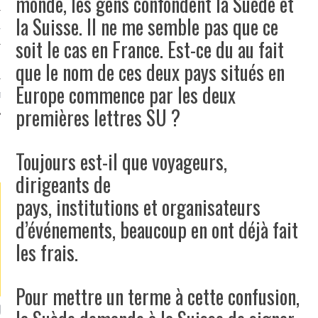
monde, les gens confondent la Suède et
la Suisse. Il ne me semble pas que ce
TLE ARCACHON
soit le cas en France. Est-ce du au fait
TO
que le nom de ces deux pays situés en
Europe commence par les deux
T
premières lettres SU ?
Toujours est-il que voyageurs,
LA PHOTO
dirigeants de
pays, institutions et organisateurs
d’événements, beaucoup en ont déjà fait
les frais.
Pour mettre un terme à cette confusion,
ETS ATTACHÉS À LA
UN GRONDIN FOURRÉ AUX
UN