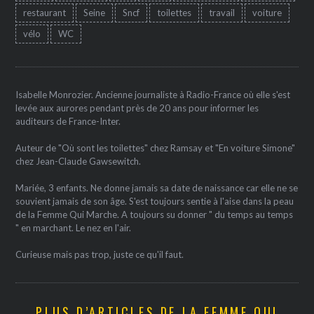
restaurant
Seine
Sncf
toilettes
travail
voiture
vélo
WC
Isabelle Monrozier. Ancienne journaliste à Radio-France où elle s'est
levée aux aurores pendant près de 20 ans pour informer les
auditeurs de France-Inter.
Auteur de "Où sont les toilettes" chez Ramsay et "En voiture Simone"
chez Jean-Claude Gawsewitch.
Mariée, 3 enfants. Ne donne jamais sa date de naissance car elle ne se
souvient jamais de son âge. S'est toujours sentie à l'aise dans la peau
de la Femme Qui Marche. A toujours su donner " du temps au temps
" en marchant. Le nez en l'air.
Curieuse mais pas trop, juste ce qu'il faut.
PLUS D’ARTICLES DE LA FEMME QUI