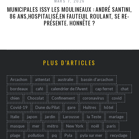
MARS 7, 2026
MUNICIPALES ISSY LES MOULINEAUX : ANDRÉ SANTINI,
86 ANS,HOSPITALISÉ,EN FAUTEUIL ROULANT, SE RE-
PRÉSENTE. HONNÊTE ?
PLUS D’ARTICLES
Arcachon
attentat
australie
bassin d'arcachon
bordeaux
café
calendrier de l'Avent
cap ferret
chat
chien
Chocolat
Confinement
coronavirus
covid
Covid-19
Dune du Pilat
gare
Huîtres
hôtel
Italie
japon
jardin
Larousse
la Teste
mariage
masque
mer
métro
New York
noêl
paris
plage
pollution
pq
Pyla
pyla sur mer
recyclage