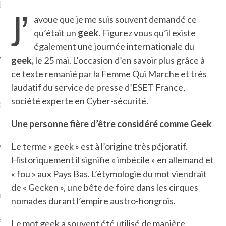
LE DE L’AMBASSADE
CHAMPIGNONS ET AUX
D
J’
N À PARIS. POURQUOI
LARDONS DANS LA HALLE
avoue que je me suis souvent demandé ce
? POUR QUI ?
DE DAX. ET POURQUOI PAS
qu’était un
geek
. Figurez vous qu’il existe
?
également une journée internationale du
geek,
le 25 mai. L’occasion d’en savoir plus grâce à
ce texte remanié par la Femme Qui Marche et très
laudatif du service de presse d’ESET France,
UVEZ MES DERNIERS
société experte en Cyber-sécurité.
CLES SUR FACEBOOK
Une personne fière d’être considéré comme Geek
Le terme « geek » est à l’origine très péjoratif.
Historiquement il signifie « imbécile » en allemand et
FEMME QUI MARCHE
« fou » aux Pays Bas. L’étymologie du mot viendrait
de « Gecken », une bête de foire dans les cirques
mps
journaliste à France
nomades durant l’empire austro-hongrois.
’ai toujours aimé marcher.
errain conquis mais en
Le mot geek a souvent été utilisé de manière