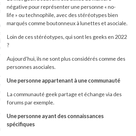
plat. Je ne suis pas une
négative pour représenter une personne « no-
arfaite.
life » ou technophile, avec des stéréotypes bien
marqués comme boutonneux à lunettes et asociale.
fle, je le garde pour ce
is, je sens, j’entends, je
Loin de ces stéréotypes, qui sont les geeks en 2022
je goûte et ceux que je
?
e ! Marcheuse des villes,
ps, des ruines et des
Aujourd’hui, ils ne sont plus considérés comme des
personnes asociales.
e qui Marche
: pousseuse
Une personne appartenant à une communauté
, cochère ou pas. Mais
ux, pas d’interdit. Vélo,
La communauté geek partage et échange via des
étro, bateau…
forums par exemple.
e incite à un autre regard
Une personne ayant des connaissances
 autre curiosité. C’est un
spécifiques
prit.