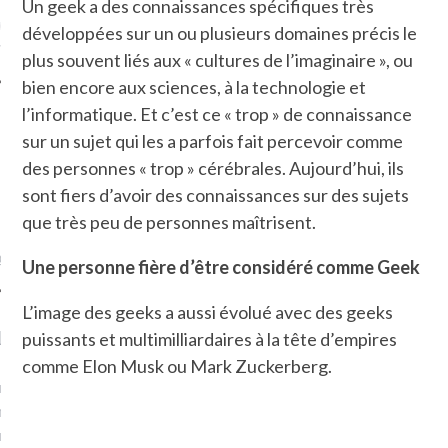
Un geek a des connaissances spécifiques très
ue sur
la-femme-qui-
développées sur un ou plusieurs domaines précis le
fr
plus souvent liés aux « cultures de l’imaginaire », ou
bien encore aux sciences, à la technologie et
l’informatique. Et c’est ce « trop » de connaissance
sur un sujet qui les a parfois fait percevoir comme
des personnes « trop » cérébrales. Aujourd’hui, ils
TROUVEZ MOI SUR
sont fiers d’avoir des connaissances sur des sujets
TWITTER
que très peu de personnes maîtrisent.
de @Isa_Monrozier
Une personne fière d’être considéré comme Geek
L’image des geeks a aussi évolué avec des geeks
LITTLE ARCACHON
puissants et multimilliardaires à la tête d’empires
comme Elon Musk ou Mark Zuckerberg.
, je t'aime, my little bassin
on".
u m'aimes comment ? "