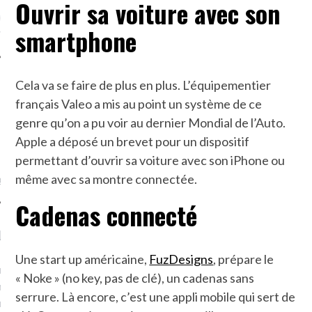
Ouvrir sa voiture avec son
ue sur
la-femme-qui-
smartphone
fr
Cela va se faire de plus en plus. L’équipementier
français Valeo a mis au point un système de ce
genre qu’on a pu voir au dernier Mondial de l’Auto.
TROUVEZ MOI SUR
Apple a déposé un brevet pour un dispositif
TWITTER
permettant d’ouvrir sa voiture avec son iPhone ou
même avec sa montre connectée.
de @Isa_Monrozier
Cadenas connecté
LITTLE ARCACHON
Une start up américaine,
FuzDesigns
, prépare le
, je t'aime, my little bassin
« Noke » (no key, pas de clé), un cadenas sans
on".
serrure. Là encore, c’est une appli mobile qui sert de
u m'aimes comment ? "