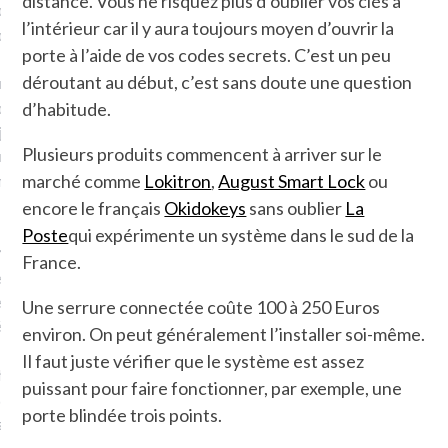
distance. Vous ne risquez plus d’oublier vos clés à
plat. Je ne suis pas une
l’intérieur car il y aura toujours moyen d’ouvrir la
arfaite.
porte à l’aide de vos codes secrets. C’est un peu
déroutant au début, c’est sans doute une question
fle, je le garde pour ce
is, je sens, j’entends, je
d’habitude.
je goûte et ceux que je
Plusieurs produits commencent à arriver sur le
e ! Marcheuse des villes,
marché comme
Lokitron
,
August Smart Lock
ou
ps, des ruines et des
encore le français
Okidokeys
sans oublier
La
Poste
qui expérimente un système dans le sud de la
e qui Marche
: pousseuse
France.
, cochère ou pas. Mais
ux, pas d’interdit. Vélo,
Une serrure connectée coûte 100 à 250 Euros
étro, bateau…
environ. On peut généralement l’installer soi-même.
Il faut juste vérifier que le système est assez
e incite à un autre regard
puissant pour faire fonctionner, par exemple, une
 autre curiosité. C’est un
porte blindée trois points.
prit.