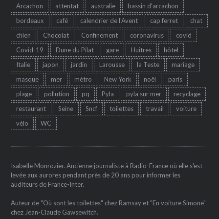
Arcachon
attentat
australie
bassin d'arcachon
bordeaux
café
calendrier de l'Avent
cap ferret
chat
chien
Chocolat
Confinement
coronavirus
covid
Covid-19
Dune du Pilat
gare
Huîtres
hôtel
Italie
japon
jardin
Larousse
la Teste
mariage
masque
mer
métro
New York
noêl
paris
plage
pollution
pq
Pyla
pyla sur mer
recyclage
restaurant
Seine
Sncf
toilettes
travail
voiture
vélo
WC
Isabelle Monrozier. Ancienne journaliste à Radio-France où elle s'est
levée aux aurores pendant près de 20 ans pour informer les
auditeurs de France-Inter.
Auteur de "Où sont les toilettes" chez Ramsay et "En voiture Simone"
chez Jean-Claude Gawsewitch.