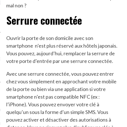
LE DE L’AMBASSADE
CHAMPIGNONS ET AUX
D
mal non ?
N À PARIS. POURQUOI
LARDONS DANS LA HALLE
? POUR QUI ?
DE DAX. ET POURQUOI PAS
Serrure connectée
?
Ouvrir la porte de son domicile avec son
smartphone n’est plus réservé aux hôtels japonais.
UVEZ MES DERNIERS
Vous pouvez, aujourd’hui, remplacer la serrure de
CLES SUR FACEBOOK
votre porte d’entrée par une serrure connectée.
Avec une serrure connectée, vous pouvez entrer
chez vous simplement en approchant votre mobile
de la porte ou bien via une application si votre
FEMME QUI MARCHE
smartphone n’est pas compatible NFC (ex :
l’iPhone). Vous pouvez envoyer votre clé à
mps
journaliste à France
quelqu’un sous la forme d’un simple SMS. Vous
’ai toujours aimé marcher.
pouvez activer et désactiver des autorisations à
errain conquis mais en