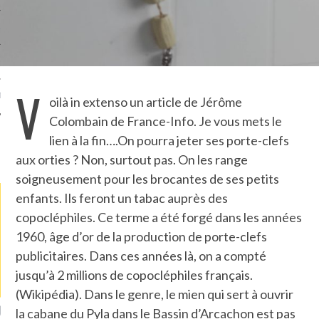
TLE ARCACHON
TO
V
T
oilà in extenso un article de Jérôme
Colombain de France-Info. Je vous mets le
lien à la fin….On pourra jeter ses porte-clefs
LA PHOTO
aux orties ? Non, surtout pas. On les range
soigneusement pour les brocantes de ses petits
enfants. Ils feront un tabac auprès des
copocléphiles. Ce terme a été forgé dans les années
1960, âge d’or de la production de porte-clefs
publicitaires. Dans ces années là, on a compté
jusqu’à 2 millions de copocléphiles français.
(Wikipédia). Dans le genre, le mien qui sert à ouvrir
ETS ATTACHÉS À LA
UN GRONDIN FOURRÉ AUX
UN
la cabane du Pyla dans le Bassin d’Arcachon est pas