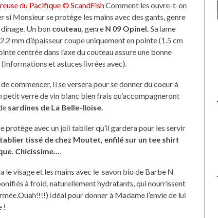
Comment les ouvr
e-t-on
er si Monsieur se protège les mains avec des gants, genre
UNE MOUETTE SUR LA TÊTE
ardinage. Un bon
couteau
, genre
N 09 Opinel.
Sa lame
DE LA VIERGE À BIARRITZ.
 2.2 mm d’épaisseur coupe uniquement en pointe (1.5 cm
 pointe centrée dans l’axe du couteau assure une bonne
(Informations et astuces livrées avec).
de commencer, Il se versera pour se donner du coeur à
n petit verre de vin blanc bien frais qu’accompagneront
 de
sardines de La Belle-Iloise.
 se protège avec un joli tablier qu’il gardera pour les servir
tablier tissé de chez Moutet, enfilé sur un tee shirt
que. Chicissime…
.
ra le visage et les mains avec le savon bio de Barbe N
nifiés à froid, naturellement hydratants, qui nourrissent
firmée.Ouah!!!!) Idéal pour donner à Madame l’envie de lui
 !