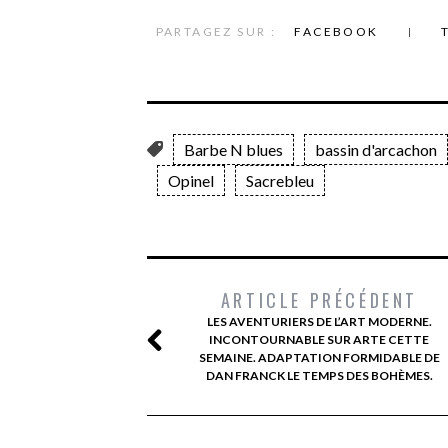
PARTAGEZ SUR :
FACEBOOK
Barbe N blues
bassin d'arcachon
Opinel
Sacrebleu
ARTICLE PRÉCÉDENT
LES AVENTURIERS DE L’ART MODERNE.
INCONTOURNABLE SUR ARTE CETTE
SEMAINE. ADAPTATION FORMIDABLE DE
DAN FRANCK LE TEMPS DES BOHÈMES.