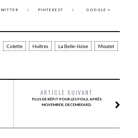
TWITTER
PINTEREST
GOOGLE +
Colette
Huîtres
La Belle-Iloise
Moutet
ARTICLE SUIVANT
PLUS DE RÉPIT POUR LES POILS. APRÈS
MOVEMBER, DECEMBEARD.