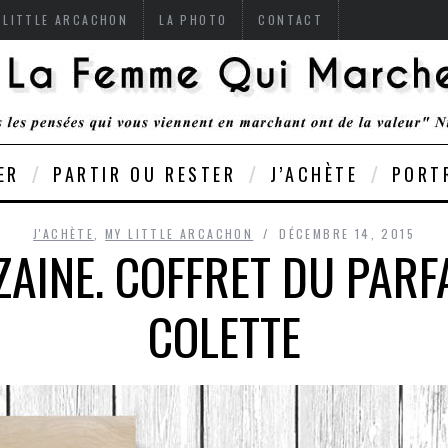
 LITTLE ARCACHON
LA PHOTO
CONTACT
ER
PARTIR OU RESTER
J’ACHÈTE
PORT
J'ACHÈTE
,
MY LITTLE ARCACHON
DÉCEMBRE 14, 2015
ZAINE. COFFRET DU PARFA
COLETTE