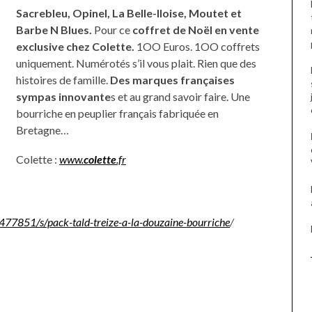
Sacrebleu, Opinel, La Belle-Iloise, Moutet et
Barbe N Blues.
Pour ce
coffret de Noël en vente
exclusive chez Colette.
1OO Euros. 1OO coffrets
uniquement. Numérotés s’il vous plait. Rien que des
histoires de famille.
Des
marques françaises
sympas innovante
s et au grand savoir faire. Une
bourriche en peuplier français fabriquée en
Bretagne…
Colette :
www.
colette
.fr
/477851/s/pack-tald-treize-a-la-douzaine-bourriche
/