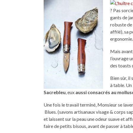
? Pas sorci
gants de j
robuste de
affilé), sa
ergonomie. 
Mais avant 
l’ouvrage u
des toasts
Bien sûr, il
à table. Un
Sacrebleu
, eux
aussi consacrés au mollus
Une fois le travail terminé, Monsieur se lave
Blues. (savons artisanaux visage & corps sapo
et laissent sur la peau une odeur suave et af
faire de petits bisous, avant de passer à table