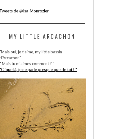
Tweets de @Isa_Monrozier
MY LITTLE ARCACHON
"Mais oui, je t'aime, my little bassin
d'Arcachon".
" Mais tu m'aimes comment ? "
"Clique là, je ne parle presque que de toi ! "