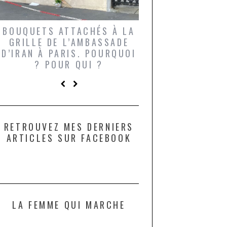
BOUQUETS ATTACHÉS À LA
UN GRONDIN FO
GRILLE DE L’AMBASSADE
CHAMPIGNONS 
D’IRAN À PARIS. POURQUOI
LARDONS DANS 
? POUR QUI ?
DE DAX. ET POU
?
RETROUVEZ MES DERNIERS
ARTICLES SUR FACEBOOK
LA FEMME QUI MARCHE