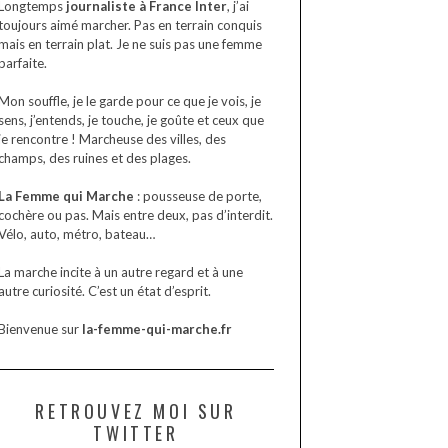
Longtemps
journaliste à France Inter
, j’ai
toujours aimé marcher. Pas en terrain conquis
mais en terrain plat. Je ne suis pas une femme
parfaite.
Mon souffle, je le garde pour ce que je vois, je
sens, j’entends, je touche, je goûte et ceux que
je rencontre ! Marcheuse des villes, des
champs, des ruines et des plages.
La Femme qui Marche
: pousseuse de porte,
cochère ou pas. Mais entre deux, pas d’interdit.
Vélo, auto, métro, bateau…
La marche incite à un autre regard et à une
autre curiosité. C’est un état d’esprit.
Bienvenue sur
la-femme-qui-marche.fr
RETROUVEZ MOI SUR
TWITTER