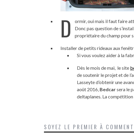
D
ormir, oui mais il faut faire 
Donc pas question de s’instal
propriétaire du champ pour s’
Installer de petits rideaux aux fenêtr
Si vous voulez aider à la fab
Dès le mois de mai, le site
b
de soutenir le projet et de l
Lasseyte d’obtenir une avan
août 2016,
Bedcar
sera le p
deltaplanes. La compétition 
SOYEZ LE PREMIER À COMMEN