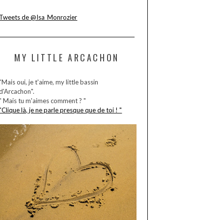
Tweets de @Isa_Monrozier
MY LITTLE ARCACHON
"Mais oui, je t'aime, my little bassin
d'Arcachon".
" Mais tu m'aimes comment ? "
"Clique là, je ne parle presque que de toi ! "