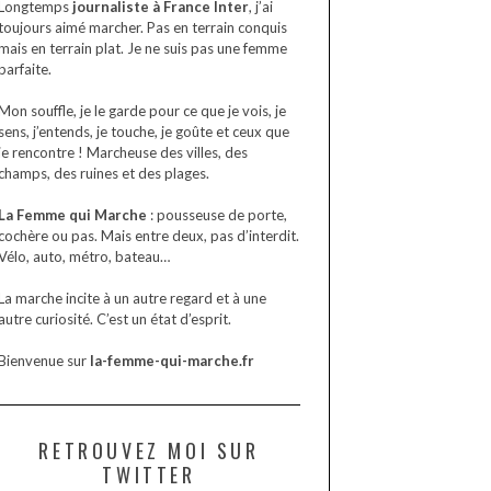
Longtemps
journaliste à France Inter
, j’ai
toujours aimé marcher. Pas en terrain conquis
mais en terrain plat. Je ne suis pas une femme
parfaite.
Mon souffle, je le garde pour ce que je vois, je
sens, j’entends, je touche, je goûte et ceux que
je rencontre ! Marcheuse des villes, des
champs, des ruines et des plages.
La Femme qui Marche
: pousseuse de porte,
cochère ou pas. Mais entre deux, pas d’interdit.
Vélo, auto, métro, bateau…
La marche incite à un autre regard et à une
autre curiosité. C’est un état d’esprit.
Bienvenue sur
la-femme-qui-marche.fr
RETROUVEZ MOI SUR
TWITTER