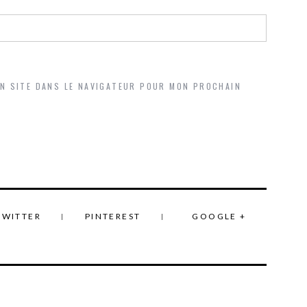
ON SITE DANS LE NAVIGATEUR POUR MON PROCHAIN
TWITTER
PINTEREST
GOOGLE +