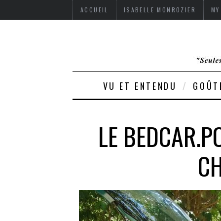
ACCUEIL
ISABELLE MONROZIER
MY
VU ET ENTENDU
GOÛT
LE BEDCAR.P
CH