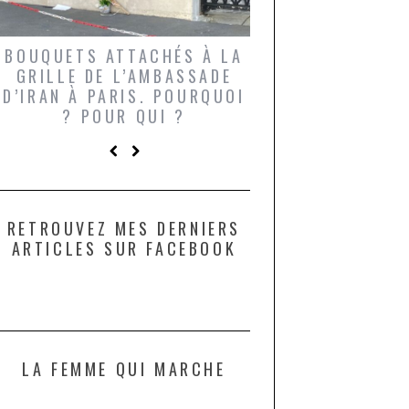
BOUQUETS ATTACHÉS À LA
UN GRONDIN FO
GRILLE DE L’AMBASSADE
CHAMPIGNONS 
D’IRAN À PARIS. POURQUOI
LARDONS DANS 
? POUR QUI ?
DE DAX. ET POU
?
RETROUVEZ MES DERNIERS
ARTICLES SUR FACEBOOK
LA FEMME QUI MARCHE