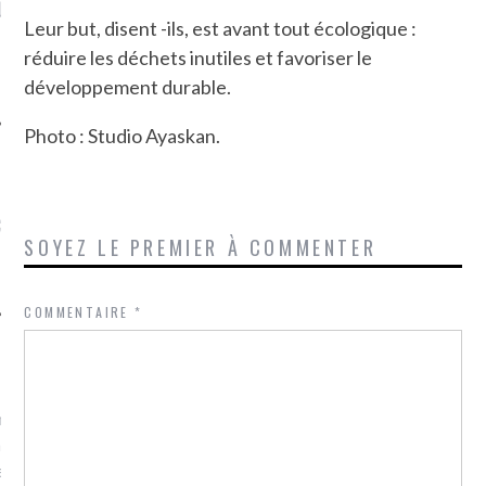
LE DE L’AMBASSADE
CHAMPIGNONS ET AUX
D
Leur but, disent -ils, est avant tout écologique :
N À PARIS. POURQUOI
LARDONS DANS LA HALLE
? POUR QUI ?
DE DAX. ET POURQUOI PAS
réduire les déchets inutiles et favoriser le
?
développement durable.
Photo : Studio Ayaskan.
UVEZ MES DERNIERS
CLES SUR FACEBOOK
SOYEZ LE PREMIER À COMMENTER
COMMENTAIRE
*
FEMME QUI MARCHE
mps
journaliste à France
’ai toujours aimé marcher.
errain conquis mais en