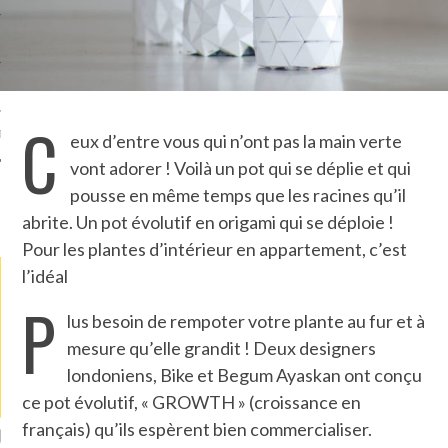
TLE ARCACHON
TO
C
T
eux d’entre vous qui n’ont pas la main verte
vont adorer ! Voilà un pot qui se déplie et qui
pousse en même temps que les racines qu’il
LA PHOTO
abrite. Un pot évolutif en origami qui se déploie !
Pour les plantes d’intérieur en appartement, c’est
l’idéal
P
lus besoin de rempoter votre plante au fur et à
mesure qu’elle grandit ! Deux designers
londoniens, Bike et Begum Ayaskan ont conçu
ce pot évolutif, « GROWTH » (croissance en
français) qu’ils espèrent bien commercialiser.
ETS ATTACHÉS À LA
UN GRONDIN FOURRÉ AUX
UN