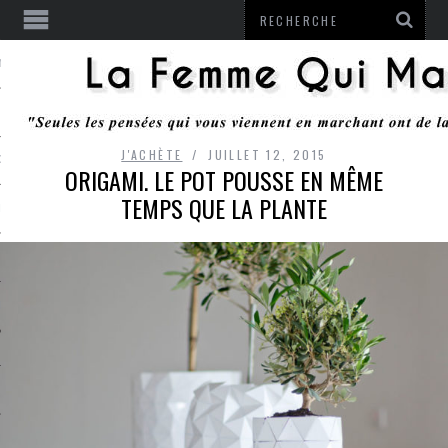
ENTENDU
J'ACHÈTE
JUILLET 12, 2015
 OU RESTER
ORIGAMI. LE POT POUSSE EN MÊME
TEMPS QUE LA PLANTE
TE
ITS
ITATION
L
LE MONROZIER