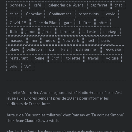
bordeaux
café
calendrier de l'Avent
cap ferret
chat
chien
Chocolat
Confinement
coronavirus
covid
Covid-19
Dune du Pilat
gare
Huîtres
hôtel
Italie
japon
jardin
Larousse
la Teste
mariage
masque
mer
métro
New York
noêl
paris
plage
pollution
pq
Pyla
pyla sur mer
recyclage
restaurant
Seine
Sncf
toilettes
travail
voiture
vélo
WC
Isabelle Monrozier. Ancienne journaliste à Radio-France où elle s'est
levée aux aurores pendant près de 20 ans pour informer les
auditeurs de France-Inter.
Auteur de "Où sont les toilettes" chez Ramsay et "En voiture Simone"
chez Jean-Claude Gawsewitch.
Mariée, 3 enfants. Ne donne jamais sa date de naissance car elle ne se