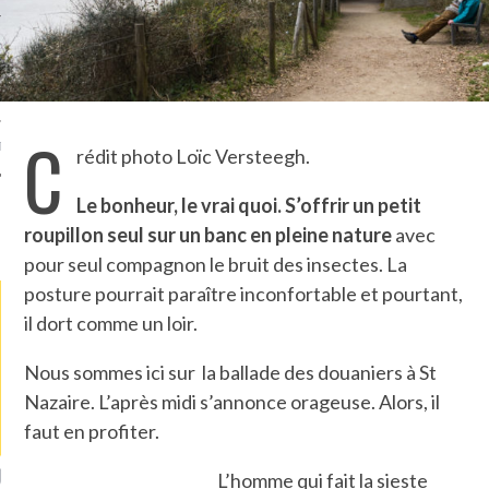
TLE ARCACHON
TO
C
T
rédit photo Loïc Versteegh.
Le bonheur, le vrai quoi.
S’offrir un petit
roupillon seul sur un banc en pleine nature
avec
LA PHOTO
pour seul compagnon le bruit des insectes. La
posture pourrait paraître inconfortable et pourtant,
il dort comme un loir.
Nous sommes ici sur la ballade des douaniers à St
Nazaire. L’après midi s’annonce orageuse. Alors, il
faut en profiter.
ETS ATTACHÉS À LA
UN GRONDIN FOURRÉ AUX
UN
L’homme qui fait la sieste