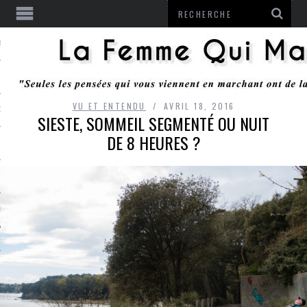
ENTENDU
VU ET ENTENDU
AVRIL 18, 2016
 OU RESTER
SIESTE, SOMMEIL SEGMENTÉ OU NUIT
DE 8 HEURES ?
TE
ITS
ITATION
L
LE MONROZIER