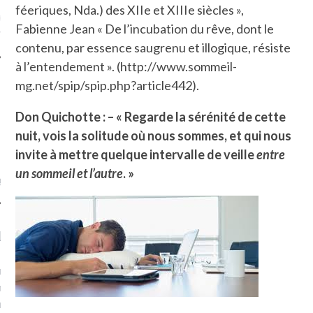
féeriques, Nda.) des XIIe et XIIIe siècles »,
ue sur
la-femme-qui-
Fabienne Jean « De l’incubation du rêve, dont le
fr
contenu, par essence saugrenu et illogique, résiste
à l’entendement ». (http://www.sommeil-
mg.net/spip/spip.php?article442).
Don Quichotte : – « Regarde la sérénité de cette
TROUVEZ MOI SUR
nuit, vois la solitude où nous sommes, et qui nous
TWITTER
invite à mettre quelque intervalle de veille
entre
un sommeil et l’autre
. »
de @Isa_Monrozier
LITTLE ARCACHON
, je t'aime, my little bassin
on".
u m'aimes comment ? "