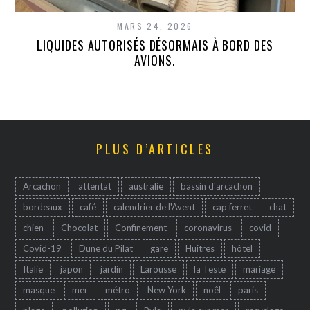
MARS 24, 2026
LIQUIDES AUTORISÉS DÉSORMAIS À BORD DES
AVIONS.
PLUS D’ARTICLES
Arcachon
attentat
australie
bassin d'arcachon
bordeaux
café
calendrier de l'Avent
cap ferret
chat
chien
Chocolat
Confinement
coronavirus
covid
Covid-19
Dune du Pilat
gare
Huîtres
hôtel
Italie
japon
jardin
Larousse
la Teste
mariage
masque
mer
métro
New York
noêl
paris