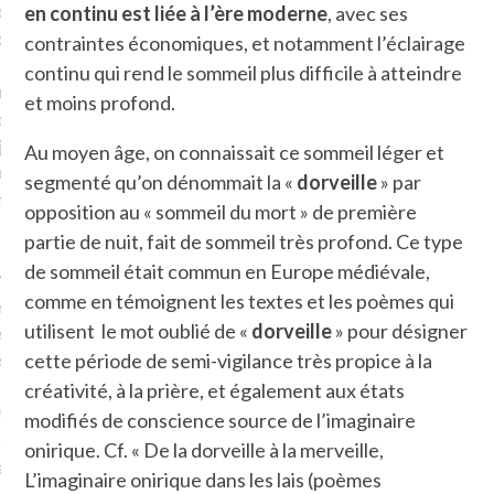
plat. Je ne suis pas une
en continu est liée à l’ère moderne
, avec ses
arfaite.
contraintes économiques, et notamment l’éclairage
continu qui rend le sommeil plus difficile à atteindre
fle, je le garde pour ce
et moins profond.
is, je sens, j’entends, je
je goûte et ceux que je
Au moyen âge, on connaissait ce sommeil léger et
e ! Marcheuse des villes,
segmenté qu’on dénommait la «
dorveille
» par
ps, des ruines et des
opposition au « sommeil du mort » de première
partie de nuit, fait de sommeil très profond. Ce type
de sommeil était commun en Europe médiévale,
e qui Marche
: pousseuse
comme en témoignent les textes et les poèmes qui
, cochère ou pas. Mais
utilisent le mot oublié de «
dorveille
» pour désigner
ux, pas d’interdit. Vélo,
étro, bateau…
cette période de semi-vigilance très propice à la
créativité, à la prière, et également aux états
e incite à un autre regard
modifiés de conscience source de l’imaginaire
 autre curiosité. C’est un
onirique. Cf. « De la dorveille à la merveille,
prit.
L’imaginaire onirique dans les lais (poèmes