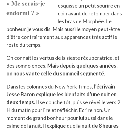
« Me serais-je
LE DE L’AMBASSADE
CHAMPIGNONS ET AUX
D
esquisse un petit sourire en
N À PARIS. POURQUOI
LARDONS DANS LA HALLE
endormi ? »
? POUR QUI ?
DE DAX. ET POURQUOI PAS
coin avant de retomber dans
?
les bras de Morphée. Le
bonheur, je vous dis. Mais aussi le moyen peut-être
d’être contrairement aux apparences très actif le
reste du temps.
UVEZ MES DERNIERS
On connaît les vertus de la sieste récupératrice, et
CLES SUR FACEBOOK
des somnolences.
Mais depuis quelques années,
on nous vante celle du sommeil segmenté
.
Dans les colonnes du New York Times,
l’écrivain
Jesse Baron explique les bienfaits d’une nuit en
FEMME QUI MARCHE
deux temps.
Il se couche tôt, puis se réveille vers 2
H du matin pour lire et réfléchir. Ecrire non. Un
mps
journaliste à France
moment de grand bonheur pour lui aussi dans le
’ai toujours aimé marcher.
calme de la nuit. Il explique que
la nuit de 8
heures
errain conquis mais en