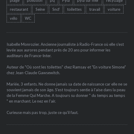
plage
pollution
pq
Pyla
pyla sur mer
recyclage
restaurant
Seine
Sncf
toilettes
travail
voiture
vélo
WC
Isabelle Monrozier. Ancienne journaliste à Radio-France où elle s'est
levée aux aurores pendant près de 20 ans pour informer les
auditeurs de France-Inter.
Auteur de "Où sont les toilettes" chez Ramsay et "En voiture Simone"
chez Jean-Claude Gawsewitch.
Mariée, 3 enfants. Ne donne jamais sa date de naissance car elle ne se
souvient jamais de son âge. S'est toujours sentie à l'aise dans la peau
de la Femme Qui Marche. A toujours su donner " du temps au temps
" en marchant. Le nez en l'air.
Curieuse mais pas trop, juste ce qu'il faut.