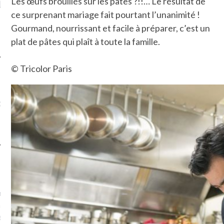
Les œufs brouillés sur les pâtes ?!!… Le résultat de
LE DE L’AMBASSADE
CHAMPIGNONS ET AUX
D
N À PARIS. POURQUOI
LARDONS DANS LA HALLE
ce surprenant mariage fait pourtant l’unanimité !
? POUR QUI ?
DE DAX. ET POURQUOI PAS
Gourmand, nourrissant et facile à préparer, c’est un
?
plat de pâtes qui plaît à toute la famille.
© Tricolor Paris
UVEZ MES DERNIERS
CLES SUR FACEBOOK
FEMME QUI MARCHE
mps
journaliste à France
’ai toujours aimé marcher.
errain conquis mais en