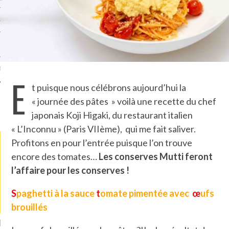
TLE ARCACHON
TO
T
E
t puisque nous célébrons aujourd’hui la
« journée des pâtes » voilà une recette du chef
LA PHOTO
japonais Koji Higaki, du restaurant italien
« L’Inconnu » (Paris VIIème), qui me fait saliver.
Profitons en pour l’entrée puisque l’on trouve
encore des tomates…
Les conserves Mutti feront
l’affaire pour les conserves !
S
paghetti à la sauce
t
omate pimentée avec
œ
ufs
brouillés
ETS ATTACHÉS À LA
UN GRONDIN FOURRÉ AUX
UN