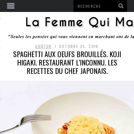
ENTENDU
GOÛTER
OCTOBRE 25, 2016
 OU RESTER
SPAGHETTI AUX OEUFS BROUILLÉS. KOJI
HIGAKI. RESTAURANT L’INCONNU. LES
TE
RECETTES DU CHEF JAPONAIS.
ITS
ITATION
L
LE MONROZIER