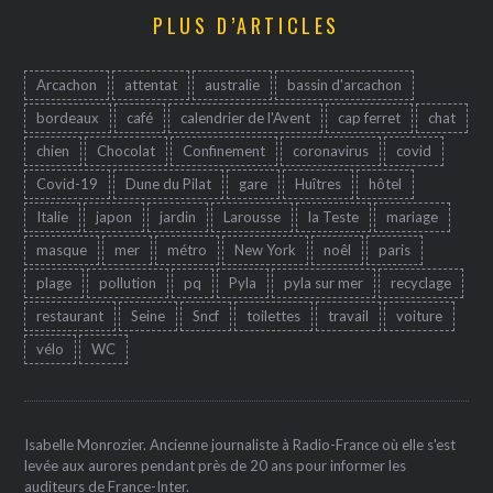
PLUS D’ARTICLES
Arcachon
attentat
australie
bassin d'arcachon
bordeaux
café
calendrier de l'Avent
cap ferret
chat
chien
Chocolat
Confinement
coronavirus
covid
Covid-19
Dune du Pilat
gare
Huîtres
hôtel
Italie
japon
jardin
Larousse
la Teste
mariage
masque
mer
métro
New York
noêl
paris
plage
pollution
pq
Pyla
pyla sur mer
recyclage
restaurant
Seine
Sncf
toilettes
travail
voiture
vélo
WC
Isabelle Monrozier. Ancienne journaliste à Radio-France où elle s'est
levée aux aurores pendant près de 20 ans pour informer les
auditeurs de France-Inter.