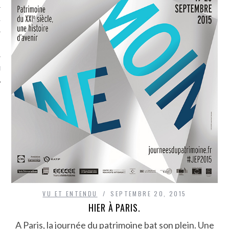
TLE ARCACHON
TO
T
VU ET ENTENDU
SEPTEMBRE 20, 2015
HIER À PARIS.
A Paris, la journée du patrimoine bat son plein. Une