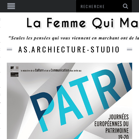
ENTENDU
AS.ARCHIECTURE-STUDIO
 OU RESTER
TE
ITS
ITATION
L
LE MONROZIER