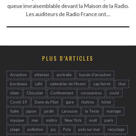
queue invraisemblable devant la Maison de la Radio.
Les auditeurs de Radio France ont…
PLUS D’ARTICLES
Arcachon
attentat
australie
bassin d'arcachon
bordeaux
café
calendrier de l'Avent
cap ferret
chat
chien
Chocolat
Confinement
coronavirus
covid
Covid-19
Dune du Pilat
gare
Huîtres
hôtel
Italie
japon
jardin
Larousse
la Teste
mariage
masque
mer
métro
New York
noêl
paris
plage
pollution
pq
Pyla
pyla sur mer
recyclage