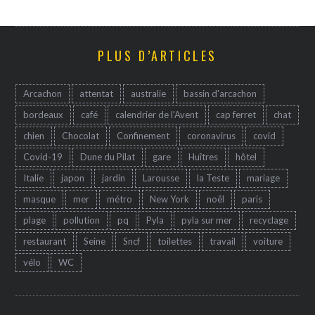
PLUS D’ARTICLES
Arcachon
attentat
australie
bassin d'arcachon
bordeaux
café
calendrier de l'Avent
cap ferret
chat
chien
Chocolat
Confinement
coronavirus
covid
Covid-19
Dune du Pilat
gare
Huîtres
hôtel
Italie
japon
jardin
Larousse
la Teste
mariage
masque
mer
métro
New York
noêl
paris
plage
pollution
pq
Pyla
pyla sur mer
recyclage
restaurant
Seine
Sncf
toilettes
travail
voiture
vélo
WC