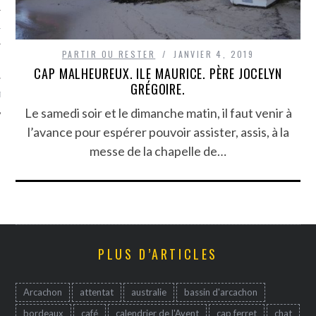
TLE ARCACHON
PARTIR OU RESTER
JANVIER 4, 2019
TO
CAP MALHEUREUX. ILE MAURICE. PÈRE JOCELYN
GRÉGOIRE.
T
Le samedi soir et le dimanche matin, il faut venir à
l’avance pour espérer pouvoir assister, assis, à la
messe de la chapelle de…
PLUS D’ARTICLES
Arcachon
attentat
australie
bassin d'arcachon
bordeaux
café
calendrier de l'Avent
cap ferret
chat