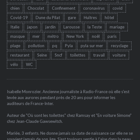
chien
Chocolat
Confinement
coronavirus
covid
Covid-19
Dune du Pilat
gare
Huîtres
hôtel
Italie
japon
jardin
Larousse
la Teste
mariage
masque
mer
métro
New York
noêl
paris
plage
pollution
pq
Pyla
pyla sur mer
recyclage
restaurant
Seine
Sncf
toilettes
travail
voiture
vélo
WC
Isabelle Monrozier. Ancienne journaliste à Radio-France où elle s'est
levée aux aurores pendant près de 20 ans pour informer les
auditeurs de France-Inter.
Auteur de "Où sont les toilettes" chez Ramsay et "En voiture Simone"
chez Jean-Claude Gawsewitch.
Mariée, 3 enfants. Ne donne jamais sa date de naissance car elle ne se
souvient jamais de son âge. S'est toujours sentie à l'aise dans la peau