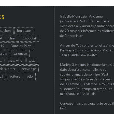
ES
Isabelle Monrozier. Ancienne
journaliste à Radio-France où elle
s'est levée aux aurores pendant prè
rcachon
bordeaux
de 20 ans pour informer les auditeur
de France-Inter.
at
chien
Chocolat
Auteur de "Où sont les toilettes" che
-19
Dune du Pilat
Ramsay et "En voiture Simone" chez
jardin
Larousse
Jean-Claude Gawsewitch.
ro
New York
noêl
Mariée, 3 enfants. Ne donne jamais 
yla sur mer
recyclage
date de naissance car elle ne se
souvient jamais de son âge. S'est
ail
voiture
vélo
toujours sentie à l'aise dans la peau
de la Femme Qui Marche. A toujours
su donner " du temps au temps " en
marchant. Le nez en l'air.
Curieuse mais pas trop, juste ce qu'il
faut.