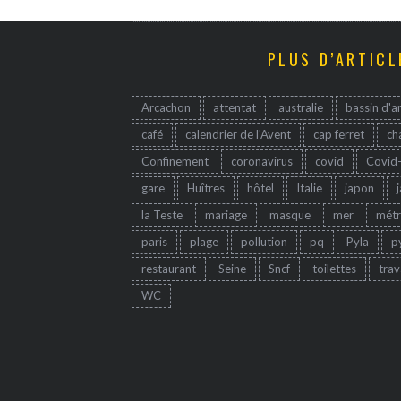
PLUS D’ARTICL
Arcachon
attentat
australie
bassin d'a
café
calendrier de l'Avent
cap ferret
ch
Confinement
coronavirus
covid
Covid
gare
Huîtres
hôtel
Italie
japon
la Teste
mariage
masque
mer
mét
paris
plage
pollution
pq
Pyla
p
restaurant
Seine
Sncf
toilettes
trav
WC