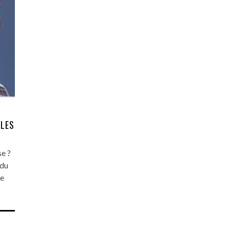
 LES
e ?
 du
de