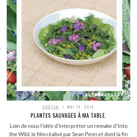
TLE ARCACHON
TO
T
GOÛTER
MAI 19, 2015
PLANTES SAUVAGES À MA TABLE.
Loin de nous l’idée d’interpréter un remake d’Into
the Wild, le film réalisé par Sean Penn et dont la fin