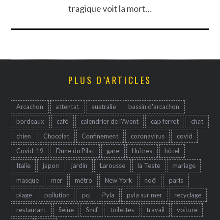
tragique voit la mort…
PLUS D’ARTICLES
Arcachon
attentat
australie
bassin d'arcachon
bordeaux
café
calendrier de l'Avent
cap ferret
chat
chien
Chocolat
Confinement
coronavirus
covid
Covid-19
Dune du Pilat
gare
Huîtres
hôtel
Italie
japon
jardin
Larousse
la Teste
mariage
masque
mer
métro
New York
noêl
paris
plage
pollution
pq
Pyla
pyla sur mer
recyclage
restaurant
Seine
Sncf
toilettes
travail
voiture