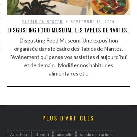
TLE ARCACHON
PARTIR OU RESTER
SEPTEMBRE 19, 2019
TO
DISGUSTING FOOD MUSEUM. LES TABLES DE NANTES.
Disgusting Food Museum. Une exposition
T
organisée dans le cadre des Tables de Nantes,
l’événement qui pense vos assiettes d’aujourd’hui
et de demain. Modifier nos habitudes
alimentaires et…
PLUS D’ARTICLES
Arcachon
attentat
australie
bassin d'arcachon