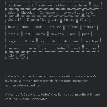
bordeaux
café
calendrier de l'Avent
cap ferret
chat
chien
Chocolat
Confinement
coronavirus
covid
Covid-19
Dune du Pilat
gare
Huîtres
hôtel
Italie
japon
jardin
Larousse
la Teste
mariage
masque
mer
métro
New York
noêl
paris
plage
pollution
pq
Pyla
pyla sur mer
recyclage
restaurant
Seine
Sncf
toilettes
travail
voiture
vélo
WC
Isabelle Monrozier. Ancienne journaliste à Radio-France où elle s'est
levée aux aurores pendant près de 20 ans pour informer les
auditeurs de France-Inter.
Auteur de "Où sont les toilettes" chez Ramsay et "En voiture Simone"
chez Jean-Claude Gawsewitch.