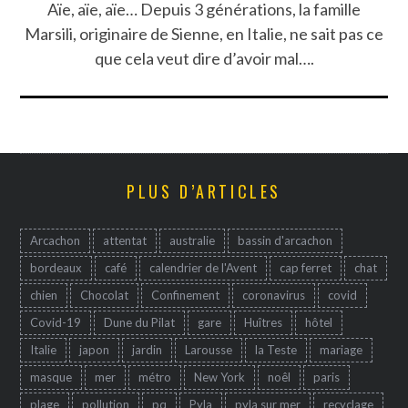
Aïe, aïe, aïe… Depuis 3 générations, la famille
Marsili, originaire de Sienne, en Italie, ne sait pas ce
que cela veut dire d’avoir mal….
PLUS D’ARTICLES
Arcachon
attentat
australie
bassin d'arcachon
bordeaux
café
calendrier de l'Avent
cap ferret
chat
chien
Chocolat
Confinement
coronavirus
covid
Covid-19
Dune du Pilat
gare
Huîtres
hôtel
Italie
japon
jardin
Larousse
la Teste
mariage
masque
mer
métro
New York
noêl
paris
plage
pollution
pq
Pyla
pyla sur mer
recyclage