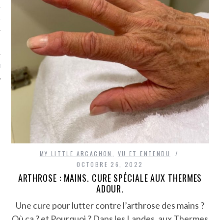
TLE ARCACHON
TO
T
MY LITTLE ARCACHON
,
VU ET ENTENDU
OCTOBRE 26, 2022
ARTHROSE : MAINS. CURE SPÉCIALE AUX THERMES
ADOUR.
Une cure pour lutter contre l’arthrose des mains ?
Où ça ? et Pourquoi ? Dans les Landes, aux Thermes