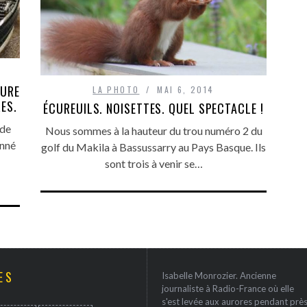
TURE
LA PHOTO
MAI 6, 2014
ES.
ÉCUREUILS. NOISETTES. QUEL SPECTACLE !
 de
Nous sommes à la hauteur du trou numéro 2 du
onné
golf du Makila à Bassussarry au Pays Basque. Ils
sont trois à venir se…
ES
Isabelle Monrozier. Ancienne
journaliste à Radio-France où elle
s'est levée aux aurores pendant prè