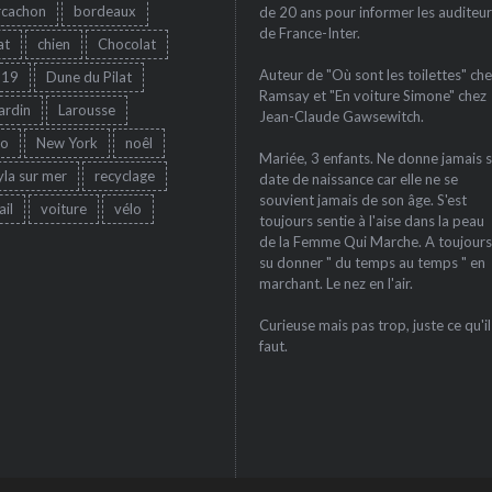
rcachon
bordeaux
de 20 ans pour informer les auditeur
de France-Inter.
at
chien
Chocolat
Auteur de "Où sont les toilettes" che
-19
Dune du Pilat
Ramsay et "En voiture Simone" chez
jardin
Larousse
Jean-Claude Gawsewitch.
ro
New York
noêl
Mariée, 3 enfants. Ne donne jamais 
yla sur mer
recyclage
date de naissance car elle ne se
souvient jamais de son âge. S'est
ail
voiture
vélo
toujours sentie à l'aise dans la peau
de la Femme Qui Marche. A toujours
su donner " du temps au temps " en
marchant. Le nez en l'air.
Curieuse mais pas trop, juste ce qu'il
faut.