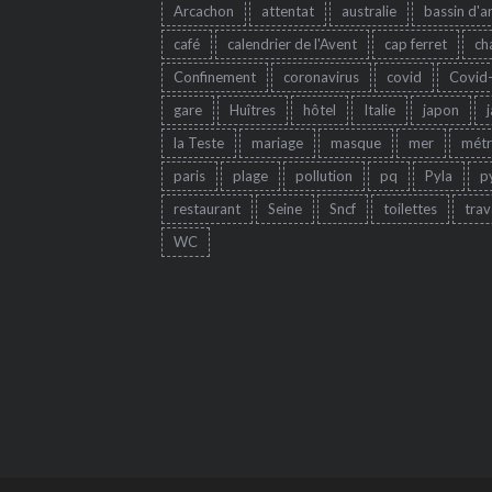
Arcachon
attentat
australie
bassin d'a
café
calendrier de l'Avent
cap ferret
ch
Confinement
coronavirus
covid
Covid
gare
Huîtres
hôtel
Italie
japon
la Teste
mariage
masque
mer
mét
paris
plage
pollution
pq
Pyla
p
restaurant
Seine
Sncf
toilettes
trav
WC